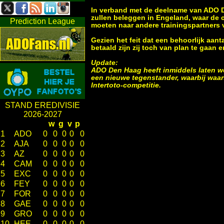
In verband met de deelname van ADO D
zullen beleggen in Engeland, waar de c
Prediction League
moeten naar andere trainingspartners 
Gezien het feit dat een behoorlijk aa
betaald zijn zij toch van plan te gaan
Update:
ADO Den Haag heeft inmiddels laten wet
een nieuwe tegenstander, waarbij waars
Intertoto-competitie.
STAND EREDIVISIE
2026-2027
w
g
v
p
1
ADO
0
0
0
0
0
2
AJA
0
0
0
0
0
3
AZ
0
0
0
0
0
4
CAM
0
0
0
0
0
5
EXC
0
0
0
0
0
6
FEY
0
0
0
0
0
7
FOR
0
0
0
0
0
8
GAE
0
0
0
0
0
9
GRO
0
0
0
0
0
10
HEE
0
0
0
0
0