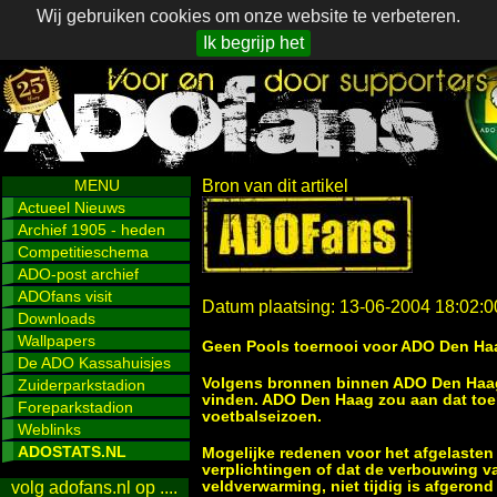
Wij gebruiken cookies om onze website te verbeteren.
Ik begrijp het
MENU
Bron van dit artikel
Actueel Nieuws
Archief 1905 - heden
Competitieschema
ADO-post archief
ADOfans visit
Datum plaatsing: 13-06-2004 18:02:0
Downloads
Wallpapers
Geen Pools toernooi voor ADO Den Ha
De ADO Kassahuisjes
Volgens bronnen binnen ADO Den Haag
Zuiderparkstadion
vinden. ADO Den Haag zou aan dat toe
Foreparkstadion
voetbalseizoen.
Weblinks
ADOSTATS.NL
Mogelijke redenen voor het afgelasten z
verplichtingen of dat de verbouwing v
veldverwarming, niet tijdig is afgerond
volg adofans.nl op ....