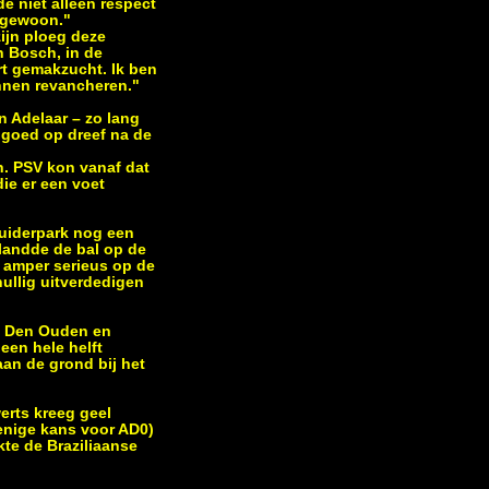
e niet alleen respect
k gewoon."
ijn ploeg deze
n Bosch, in de
rt gemakzucht. Ik ben
nnen revancheren."
n Adelaar – zo lang
 goed op dreef na de
n. PSV kon vanaf dat
ie er een voet
Zuiderpark nog een
elandde de bal op de
d amper serieus op de
nullig uitverdedigen
t: Den Ouden en
een hele helft
aan de grond bij het
erts kreeg geel
e enige kans voor AD0)
te de Braziliaanse