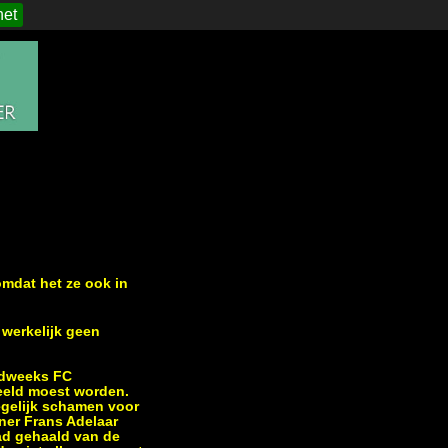
het
omdat het ze ook in
 werkelijk geen
midweeks FC
eeld moest worden.
degelijk schamen voor
iner Frans Adelaar
had gehaald van de