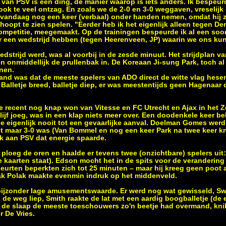
van PSV is één ding, de manier waarop is iets anders. Ik bespeurd
ook te veel ontzag. En zoals we de 2-0 en 3-0 weggaven, vreselij
ok vandaag nog een keer (verbaal) onder handen nemen, omdat hij z
hoopt te zien spelen. "Eerder heb ik het eigenlijk alleen tegen De
mpetitie, meegemaakt. Op de trainingen bespeurde ik al een soo
er een wedstrijd hebben (tegen Heerenveen, JP) waarin we ons ku
edstrijd werd, was al voorbij in de zesde minuut. Het strijdplan va
n onmiddellijk de prullenbak in. De Koreaan Ji-sung Park, toch al
nnen.
tand was dat de meeste spelers van ADO direct de witte vlag hese
alletje breed, balletje diep, er was meestentijds geen Hagenaar d
e recent nog knap won van Vitesse en FC Utrecht en Ajax in het 
 lijf joeg, was in een klap niets meer over. Een doodenkele keer b
dde eigenlijk nooit tot een gevaarlijke aanval. Doelman Gomes wer
ust maar 3-0 was (Van Bommel en nog een keer Park na twee keer k
jk aan PSV dat energie spaarde.
n ploeg de oren en haalde er tevens twee (onzichtbare) spelers ui
e kaarten staat). Edson mocht het in de spits voor de verandering 
beurten beperkten zich tot 25 minuten – maar hij kreeg geen poot 
ak Polak maakte evenmin indruk op het middenveld.
bijzonder lage amusementswaarde. Er werd nog wat gewisseld, Sw
 in de weg liep, Smith raakte de lat met een aardig boogballetje (d
n de slaap de meeste toeschouwers zo'n beetje had overmand, knik
r De Vries.