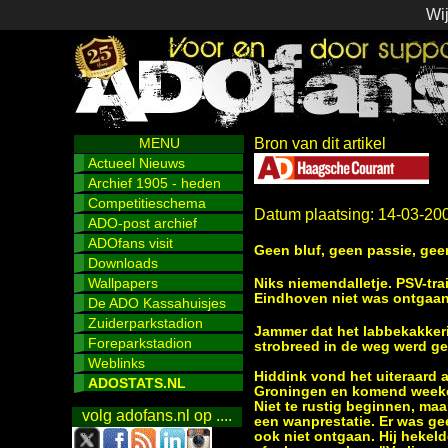
Wij
MENU
Bron van dit artikel
Actueel Nieuws
Archief 1905 - heden
Competitieschema
Datum plaatsing: 14-03-20
ADO-post archief
ADOfans visit
Geen bluf, geen passie, geen
Downloads
Wallpapers
Niks niemendalletje. PSV-tr
Eindhoven niet was ontgaan 
De ADO Kassahuisjes
Zuiderparkstadion
Jammer dat het labbekakkeri
Foreparkstadion
strobreed in de weg werd ge
Weblinks
Hiddink vond het uiteraard 
ADOSTATS.NL
Groningen en komend weekei
Niet te rustig beginnen, maa
volg adofans.nl op ....
een wanprestatie. Er was gee
ook niet ontgaan. Hij hekeld