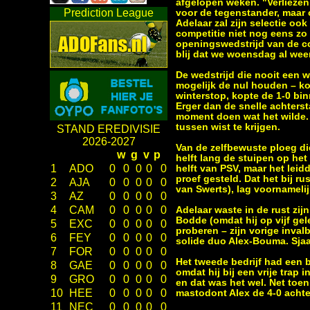
afgelopen weken. "Verliezen 
Prediction League
voor de tegenstander, maar 
Adelaar zal zijn selectie o
competitie niet nog eens zo 
openingswedstrijd van de co
blij dat we woensdag al we
De wedstrijd die nooit een w
mogelijk de nul houden – ko
winterstop, kopte de 1-0 bi
Erger dan de snelle achters
moment doen wat het wilde. B
tussen wist te krijgen.
STAND EREDIVISIE
2026-2027
Van de zelfbewuste ploeg di
w
g
v
p
helft lang de stuipen op het
1
ADO
0
0
0
0
0
helft van PSV, maar het lei
proef gesteld. Dat het bij r
2
AJA
0
0
0
0
0
van Swerts), lag voornameli
3
AZ
0
0
0
0
0
4
CAM
0
0
0
0
0
Adelaar waste in de rust zij
Bodde (omdat hij op vijf gel
5
EXC
0
0
0
0
0
proberen – zijn vorige inval
6
FEY
0
0
0
0
0
solide duo Alex-Bouma. Sja
7
FOR
0
0
0
0
0
Het tweede bedrijf had een 
8
GAE
0
0
0
0
0
omdat hij bij een vrije trap
9
GRO
0
0
0
0
0
en dat was het wel. Net toe
10
HEE
0
0
0
0
0
mastodont Alex de 4-0 achte
11
NEC
0
0
0
0
0