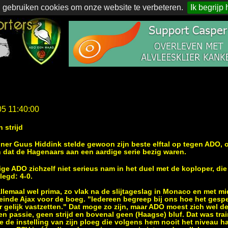
 gebruiken cookies om onze website te verbeteren.
Ik begrijp 
05 11:40:00
 strijd
ainer Guus Hiddink stelde gewoon zijn beste elftal op tegen ADO, 
dat de Hagenaars aan een aardige serie bezig waren.
ge ADO zichzelf niet serieus nam in het duel met de koploper, die
legd: 4-0.
allemaal wel prima, zo vlak na de slijtageslag in Monaco en met 
nde Ajax voor de boeg. "Iedereen begreep bij ons hoe het gesp
r gelijk vastzetten." Dat moge zo zijn, maar ADO moest zich wel 
n passie, geen strijd en bovenal geen (Haagse) bluf. Dat was tra
e de instelling van zijn ploeg die volgens hem nooit het niveau 