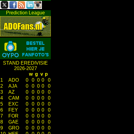
Prediction League
STAND EREDIVISIE
2026-2027
w
g
v
p
1
ADO
0
0
0
0
0
2
AJA
0
0
0
0
0
3
AZ
0
0
0
0
0
4
CAM
0
0
0
0
0
5
EXC
0
0
0
0
0
6
FEY
0
0
0
0
0
7
FOR
0
0
0
0
0
8
GAE
0
0
0
0
0
9
GRO
0
0
0
0
0
10
HEE
0
0
0
0
0