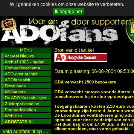
Wij gebruiken cookies om onze website te verbeteren.
Ik begrijp het
MENU
Bron van dit artikel
Actueel Nieuws
Archief 1905 - heden
Competitieschema
Datum plaatsing: 06-08-2004 09:53:0
ADO-post archief
ADOfans visit
GDA verwacht 2500 bezoekers
Downloads
Wallpapers
GDA verwacht morgen voor de Amstel C
toeschouwers bij de club op sportpark 
De ADO Kassahuisjes
Zuiderparkstadion
Toegangskaarten kosten 2,50 euro voor 
Foreparkstadion
voorverkoop zijn besteld, kunnen wor
De Loosduinse voetbalvereniging advis
Weblinks
speciaal voor deze wedstrijd van een g
ADOSTATS.NL
Het duel begint om 17.00 uur. In de r
elkaar speelden, naar voren gehaald.
volg adofans.nl op ....