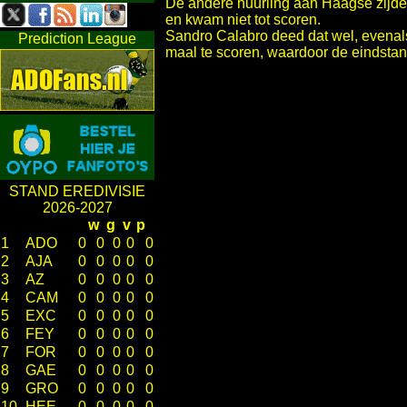
De andere huurling aan Haagse zijde,
en kwam niet tot scoren.
Sandro Calabro deed dat wel, evenals 
Prediction League
maal te scoren, waardoor de eindsta
STAND EREDIVISIE
2026-2027
w
g
v
p
1
ADO
0
0
0
0
0
2
AJA
0
0
0
0
0
3
AZ
0
0
0
0
0
4
CAM
0
0
0
0
0
5
EXC
0
0
0
0
0
6
FEY
0
0
0
0
0
7
FOR
0
0
0
0
0
8
GAE
0
0
0
0
0
9
GRO
0
0
0
0
0
10
HEE
0
0
0
0
0