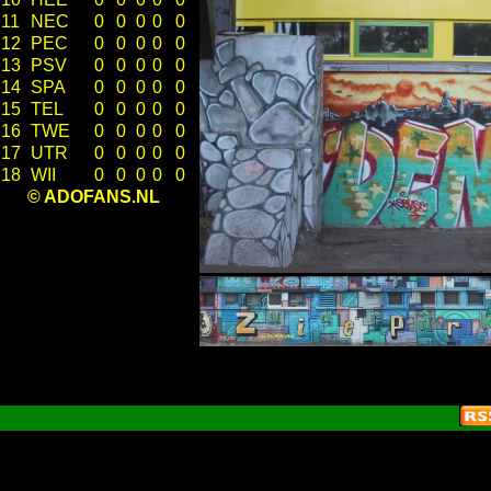
11
NEC
0
0
0
0
0
12
PEC
0
0
0
0
0
13
PSV
0
0
0
0
0
14
SPA
0
0
0
0
0
15
TEL
0
0
0
0
0
16
TWE
0
0
0
0
0
17
UTR
0
0
0
0
0
18
WII
0
0
0
0
0
© ADOFANS.NL