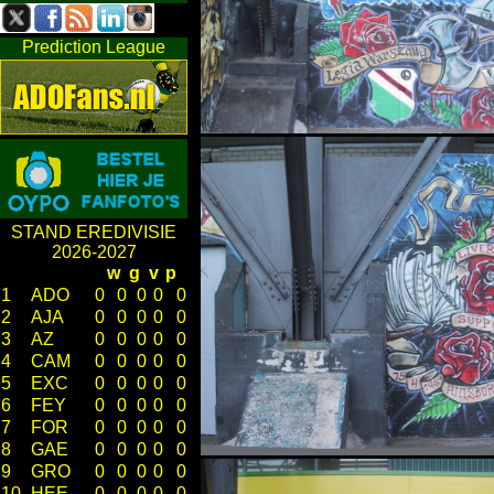
Prediction League
STAND EREDIVISIE
2026-2027
w
g
v
p
1
ADO
0
0
0
0
0
2
AJA
0
0
0
0
0
3
AZ
0
0
0
0
0
4
CAM
0
0
0
0
0
5
EXC
0
0
0
0
0
6
FEY
0
0
0
0
0
7
FOR
0
0
0
0
0
8
GAE
0
0
0
0
0
9
GRO
0
0
0
0
0
10
HEE
0
0
0
0
0