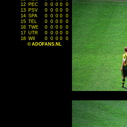
12
PEC
0
0
0
0
0
13
PSV
0
0
0
0
0
14
SPA
0
0
0
0
0
15
TEL
0
0
0
0
0
16
TWE
0
0
0
0
0
17
UTR
0
0
0
0
0
18
WII
0
0
0
0
0
© ADOFANS.NL