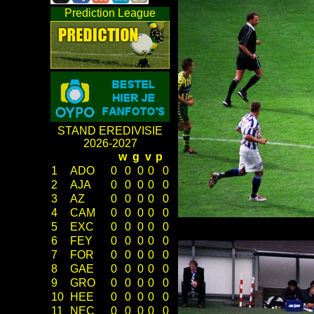
Prediction League
STAND EREDIVISIE
2026-2027
w
g
v
p
1
ADO
0
0
0
0
0
2
AJA
0
0
0
0
0
3
AZ
0
0
0
0
0
4
CAM
0
0
0
0
0
5
EXC
0
0
0
0
0
6
FEY
0
0
0
0
0
7
FOR
0
0
0
0
0
8
GAE
0
0
0
0
0
9
GRO
0
0
0
0
0
10
HEE
0
0
0
0
0
11
NEC
0
0
0
0
0