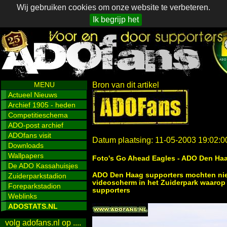
Wij gebruiken cookies om onze website te verbeteren.
Ik begrijp het
MENU
Bron van dit artikel
Actueel Nieuws
Archief 1905 - heden
Competitieschema
ADO-post archief
ADOfans visit
Datum plaatsing: 11-05-2003 19:02:0
Downloads
Wallpapers
Foto's Go Ahead Eagles - ADO Den Haag
De ADO Kassahuisjes
ADO Den Haag supporters mochten niet
Zuiderparkstadion
videoscherm in het Zuiderpark waarop
Foreparkstadion
supporters
Weblinks
ADOSTATS.NL
volg adofans.nl op ....