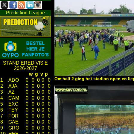
Prediction League
STAND EREDIVISIE
2026-2027
w
g
v
p
Om half 2 ging het stadion open en liep
1
ADO
0
0
0
0
0
2
AJA
0
0
0
0
0
3
AZ
0
0
0
0
0
4
CAM
0
0
0
0
0
5
EXC
0
0
0
0
0
6
FEY
0
0
0
0
0
7
FOR
0
0
0
0
0
8
GAE
0
0
0
0
0
9
GRO
0
0
0
0
0
10
HEE
0
0
0
0
0