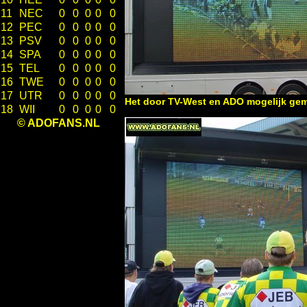
11
NEC
0
0
0
0
0
12
PEC
0
0
0
0
0
13
PSV
0
0
0
0
0
14
SPA
0
0
0
0
0
15
TEL
0
0
0
0
0
16
TWE
0
0
0
0
0
17
UTR
0
0
0
0
0
Het door TV-West en ADO mogelijk ge
18
WII
0
0
0
0
0
© ADOFANS.NL