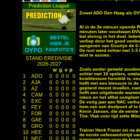
Prediction League
Zowel ADO Den Haag als DVV
Al in de 3e minuut opende R
minuten later voorkwam DVV
bal alsnog in het doel. Ied
verliep door het goed verde
aangeven van Gouriye de 0-
De rust werd echter met 1-3
wist te scoren.
STAND EREDIVISIE
2026-2027
Zoals eerder gemeld zouden
w
g
v
p
echter met 10 spelers, omda
1
ADO
0
0
0
0
0
knieblessure hersteld is, v
2
AJA
0
0
0
0
0
helft met een blessure in 
gepland moest invallen, nam
3
AZ
0
0
0
0
0
helft een uitgebreide warmin
4
CAM
0
0
0
0
0
inkon en het elftal compleet
5
EXC
0
0
0
0
0
De vorig jaar aan NAC verhu
hem van een doelpunt af te 
6
FEY
0
0
0
0
0
Kevin Jansen, die de eerste w
7
FOR
0
0
0
0
0
Tira. Vlak voor tijd zette 
8
GAE
0
0
0
0
0
9
GRO
0
0
0
0
0
Trainer Henk Fraser zei na d
10
HEE
0
0
0
0
0
de eerste oefenwedstrijd v
11
NEC
0
0
0
0
0
trainingskamp voor de boeg