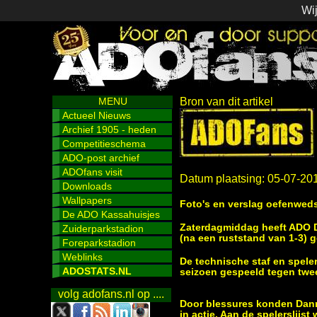
Wij
MENU
Bron van dit artikel
Actueel Nieuws
Archief 1905 - heden
Competitieschema
ADO-post archief
ADOfans visit
Datum plaatsing: 05-07-20
Downloads
Wallpapers
Foto's en verslag oefenweds
De ADO Kassahuisjes
Zaterdagmiddag heeft ADO De
Zuiderparkstadion
(na een ruststand van 1-3) 
Foreparkstadion
Weblinks
De technische staf en spele
ADOSTATS.NL
seizoen gespeeld tegen twe
volg adofans.nl op ....
Door blessures konden Dann
in actie. Aan de spelerslijs