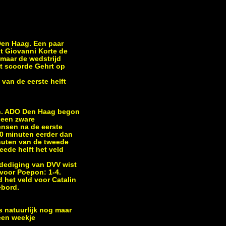
Den Haag. Een paar
t Giovanni Korte de
 maar de wedstrijd
ut scoorde Gehrt op
van de eerste helft
en. ADO Den Haag begon
 een zware
ensen na de eerste
0 minuten eerder dan
inuten van de tweede
eede helft het veld
rdediging van DVV wist
 voor Poepon: 1-4.
d het veld voor Catalin
ebord.
is natuurlijk nog maar
een weekje