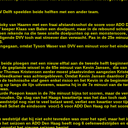
 Delft speelden beide helften met een ander team.
icky van Haaren met een fraai afstandsschot de score voor ADO 
 keeper Klaas van Balen een doelpunt, maar in de rebound schoo
ereen rekende na die twee snelle doelpunten op een monsterscore,
digende DVV toch wat stroever dan verwacht. Pas in de 25e minu
3.
 ingegaan, omdat Tyson Waser van DVV een minuut voor het einde 
 beide ploegen met een nieuw elftal aan de tweede helft beginn
t de geplande wissel in de 65e minuut van Kevin Jansen, die van
oor Thomas Kristensen eerder moest plaatsvinden aangezien Krist
de kleedkamer was achtergebleven. Omdat Kevin Jansen daardoor 2
 de technische staf geen enkel risico en liet Kevin in de beginm
g up langs de lijn uitvoeren, waarna hij in de 7e minuut van de tw
 was.
urde Poepon kwam in de 70e minuut bijna tot scoren, maar de ve
houden. Op slag van het Haags kwartiertje was het dan toch raak
edstrijd nog niet te veel belast werd, verliet een kwartier voor tij
Mitchell Schet de eindscore voor1-5 voor ADO Den Haag op het scor
e wedstrijd dat hij niet echt tevreden was over het spel, maar het 
an het seizoen en ADO Den Haag heeft nog 6 oefenwedstrijden en 
 voordat het nieuwe seizoen begint.