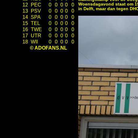
Woensdagavond staat om 19
12
PEC
0
0
0
0
0
in Delft, maar dan tegen DH
13
PSV
0
0
0
0
0
14
SPA
0
0
0
0
0
15
TEL
0
0
0
0
0
16
TWE
0
0
0
0
0
17
UTR
0
0
0
0
0
18
WII
0
0
0
0
0
© ADOFANS.NL