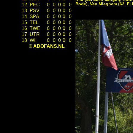
Bode), Van Mieghem (62. El 
12
PEC
0
0
0
0
0
13
PSV
0
0
0
0
0
14
SPA
0
0
0
0
0
15
TEL
0
0
0
0
0
16
TWE
0
0
0
0
0
17
UTR
0
0
0
0
0
18
WII
0
0
0
0
0
© ADOFANS.NL