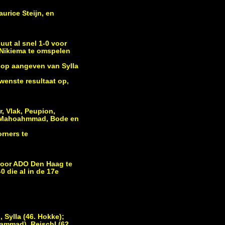
urice Steijn, en
ut al snel 1-0 voor
 Nikiema te omspelen
l op aangeven van Sylla
ewenste resultaat op,
, Vlak, Peupion,
n, Mahoahmmad, Bode en
orners te
 voor ADO Den Haag te
 die al in de 17e
 Sylla (46. Hokke);
ohammad), Reischl (62.