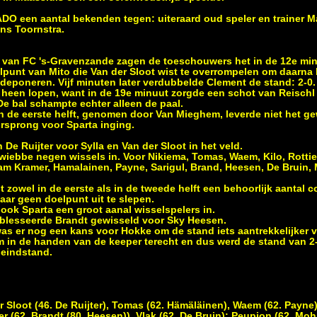
DO een aantal bekenden tegen: uiteraard oud speler en trainer Ma
ns Toornstra.
 van FC 's-Gravenzande zagen de toeschouwers het in de 12e minu
punt van Mito die Van der Sloot wist te overrompelen om daarna
e deponeren. Vijf minuten later verdubbelde Clement de stand: 2-0.
ch heen lopen, want in de 19e minuut zorgde een schot van Reisch
 De bal schampte echter alleen de paal.
 in de eerste helft, genomen door Van Mieghem, leverde niet het g
orsprong voor Sparta inging.
e Ruijter voor Sylla en Van der Sloot in het veld.
wiebbe negen wissels in. Voor Nikiema, Tomas, Waem, Kilo, Rottier
m Kramer, Hamalainen, Payne, Sarigul, Brand, Heesen, De Brui
zowel in de eerste als in de tweede helft een behoorlijk aantal c
daar geen doelpunt uit te slepen.
 ook Sparta een groot aanal wisselspelers in.
eblesseerde Brandt gewisseld voor Sky Heesen.
was er nog een kans voor Hokke om de stand iets aantrekkelijker
 in de handen van de keeper terecht en dus werd de stand van 2-0
 eindstand.
r Sloot (46. De Ruijter), Tomas (62. Hämäläinen), Waem (62. Payne),
tier (62. Brandt (80. Heesen)), Vlak (62. De Bruin); Peupion (62. M