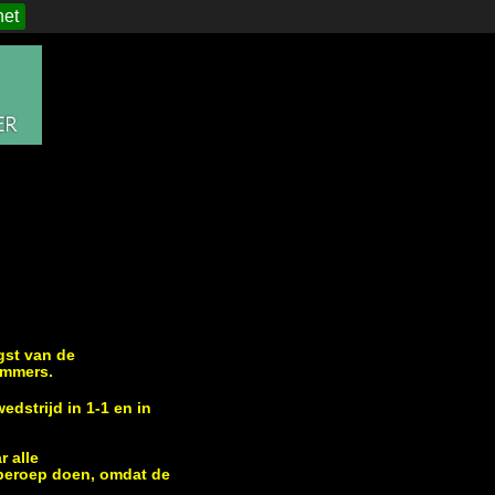
het
gst van de
ammers.
dstrijd in 1-1 en in
r alle
 beroep doen, omdat de