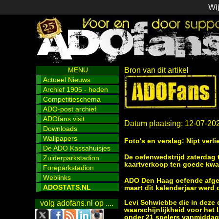
Wij
MENU
Bron van dit artikel
Actueel Nieuws
Archief 1905 - heden
Competitieschema
ADO-post archief
ADOfans visit
Datum plaatsing: 12-07-20
Downloads
Wallpapers
Foto's en verslag: Nipt verl
De ADO Kassahuisjes
De oefenwedstrijd zaterdag 
Zuiderparkstadion
kaartverkoop ten goede kwam
Foreparkstadion
Weblinks
ADO Den Haag oefende afgelo
ADOSTATS.NL
maart dit kalenderjaar werd
Levi Schwiebbe die in deze 
volg adofans.nl op ....
waarschijnlijkheid voor het
onder 21 spelers vanmiddag