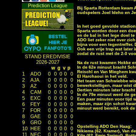
Prediction League
Bij Sparta Rotterdam kwam A
oudspelers Joel Ideho en Je
In het goed gevulde stadion
Sparta worden door een doel
en de bal in het lege doel t
ADO liet zeker niet over zi
bijna voor een tegentreffer.
Ook een vrije trap wat later
zodat de rust met de 2-0 vo
STAND EREDIVISIE
2026-2027
Na de rust kwamen Hokke en D
In de 62e minuut bracht Sch
w
g
v
p
Reischl en Van Mieghem kwa
1
ADO
0
0
0
0
0
El Harchaoui in het veld.
2
AJA
0
0
0
0
0
Het team van Schwiebbe wist 
bewerkstelligen, maar wist 
3
AZ
0
0
0
0
0
Dertien minuten later bracht
4
CAM
0
0
0
0
0
In de 79e minuut werd de g
5
EXC
0
0
0
0
0
Een paar minuten voor tijd 
maken, maar zijn schot kwam
6
FEY
0
0
0
0
0
minuut werd bereikt, ook de
7
FOR
0
0
0
0
0
8
GAE
0
0
0
0
0
9
GRO
0
0
0
0
0
Opstelling ADO Den Haag:
10
HEE
0
0
0
0
0
Nikiema (62. Kramer), Van de
11
NEC
0
0
0
0
0
Kilo (62. Emin Sarigul), Rot