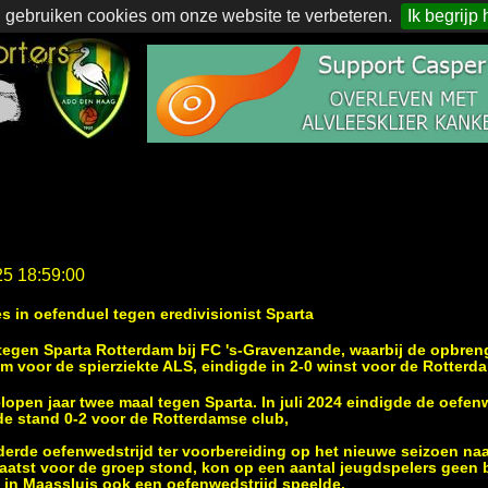
 gebruiken cookies om onze website te verbeteren.
Ik begrijp 
25 18:59:00
ies in oefenduel tegen eredivisionist Sparta
tegen Sparta Rotterdam bij FC 's-Gravenzande, waarbij de opbren
 voor de spierziekte ALS, eindigde in 2-0 winst voor de Rotterd
pen jaar twee maal tegen Sparta. In juli 2024 eindigde de oefenwe
 de stand 0-2 voor de Rotterdamse club,
derde oefenwedstrijd ter voorbereiding op het nieuwe seizoen naa
 laatst voor de groep stond, kon op een aantal jeugdspelers geen
 in Maassluis ook een oefenwedstrijd speelde.