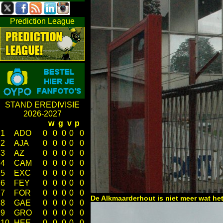
Prediction League
STAND EREDIVISIE
2026-2027
w
g
v
p
1
ADO
0
0
0
0
0
2
AJA
0
0
0
0
0
3
AZ
0
0
0
0
0
4
CAM
0
0
0
0
0
5
EXC
0
0
0
0
0
6
FEY
0
0
0
0
0
7
FOR
0
0
0
0
0
De Alkmaarderhout is niet meer wat he
8
GAE
0
0
0
0
0
9
GRO
0
0
0
0
0
10
HEE
0
0
0
0
0