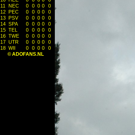
11
NEC
0
0
0
0
0
12
PEC
0
0
0
0
0
13
PSV
0
0
0
0
0
14
SPA
0
0
0
0
0
15
TEL
0
0
0
0
0
16
TWE
0
0
0
0
0
17
UTR
0
0
0
0
0
18
WII
0
0
0
0
0
© ADOFANS.NL