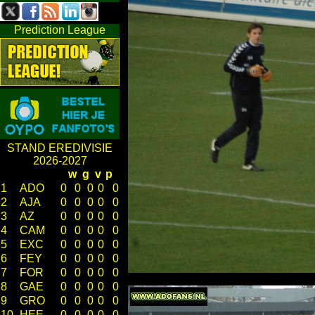
Prediction League
STAND EREDIVISIE
2026-2027
w
g
v
p
1
ADO
0
0
0
0
0
2
AJA
0
0
0
0
0
3
AZ
0
0
0
0
0
4
CAM
0
0
0
0
0
5
EXC
0
0
0
0
0
6
FEY
0
0
0
0
0
7
FOR
0
0
0
0
0
8
GAE
0
0
0
0
0
9
GRO
0
0
0
0
0
10
HEE
0
0
0
0
0