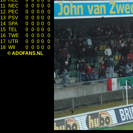
11
NEC
0
0
0
0
0
12
PEC
0
0
0
0
0
13
PSV
0
0
0
0
0
14
SPA
0
0
0
0
0
15
TEL
0
0
0
0
0
16
TWE
0
0
0
0
0
17
UTR
0
0
0
0
0
18
WII
0
0
0
0
0
© ADOFANS.NL