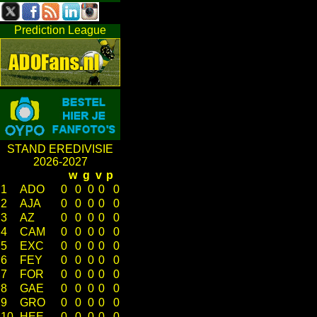
Prediction League
STAND EREDIVISIE
2026-2027
w
g
v
p
1
ADO
0
0
0
0
0
2
AJA
0
0
0
0
0
3
AZ
0
0
0
0
0
4
CAM
0
0
0
0
0
5
EXC
0
0
0
0
0
6
FEY
0
0
0
0
0
7
FOR
0
0
0
0
0
8
GAE
0
0
0
0
0
9
GRO
0
0
0
0
0
10
HEE
0
0
0
0
0