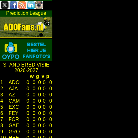
Prediction League
STAND EREDIVISIE
2026-2027
w
g
v
p
1
ADO
0
0
0
0
0
2
AJA
0
0
0
0
0
3
AZ
0
0
0
0
0
4
CAM
0
0
0
0
0
5
EXC
0
0
0
0
0
6
FEY
0
0
0
0
0
7
FOR
0
0
0
0
0
8
GAE
0
0
0
0
0
9
GRO
0
0
0
0
0
10
HEE
0
0
0
0
0