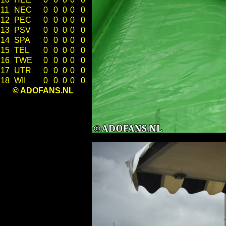
11
NEC
0
0
0
0
0
12
PEC
0
0
0
0
0
13
PSV
0
0
0
0
0
14
SPA
0
0
0
0
0
15
TEL
0
0
0
0
0
16
TWE
0
0
0
0
0
17
UTR
0
0
0
0
0
18
WII
0
0
0
0
0
© ADOFANS.NL