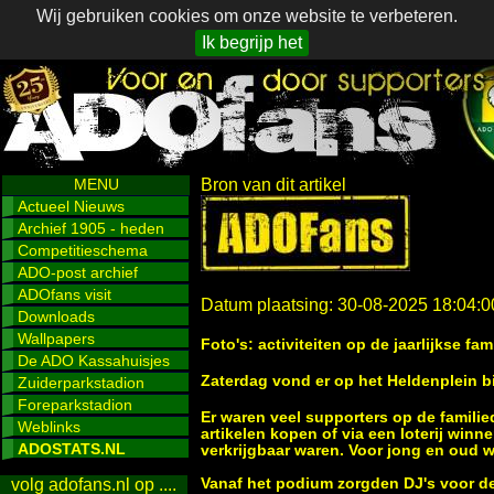
Wij gebruiken cookies om onze website te verbeteren.
Ik begrijp het
MENU
Bron van dit artikel
Actueel Nieuws
Archief 1905 - heden
Competitieschema
ADO-post archief
ADOfans visit
Datum plaatsing: 30-08-2025 18:04:0
Downloads
Wallpapers
Foto's: activiteiten op de jaarlijkse 
De ADO Kassahuisjes
Zaterdag vond er op het Heldenplein bi
Zuiderparkstadion
Foreparkstadion
Er waren veel supporters op de famili
Weblinks
artikelen kopen of via een loterij wi
ADOSTATS.NL
verkrijgbaar waren. Voor jong en oud w
Vanaf het podium zorgden DJ's voor de
volg adofans.nl op ....