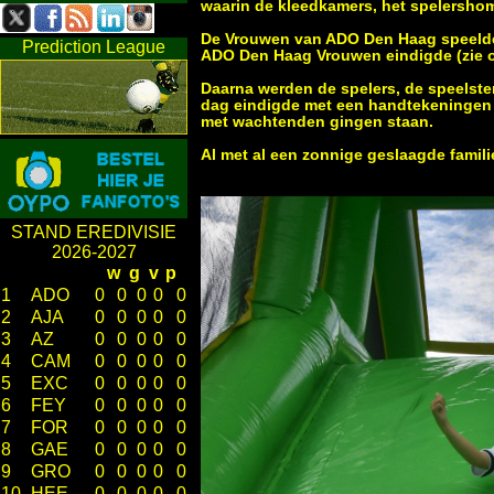
waarin de kleedkamers, het spelersh
De Vrouwen van ADO Den Haag speelde 
Prediction League
ADO Den Haag Vrouwen eindigde (zie o
Daarna werden de spelers, de speelste
dag eindigde met een handtekeningen en
met wachtenden gingen staan.
Al met al een zonnige geslaagde famil
STAND EREDIVISIE
2026-2027
w
g
v
p
1
ADO
0
0
0
0
0
2
AJA
0
0
0
0
0
3
AZ
0
0
0
0
0
4
CAM
0
0
0
0
0
5
EXC
0
0
0
0
0
6
FEY
0
0
0
0
0
7
FOR
0
0
0
0
0
8
GAE
0
0
0
0
0
9
GRO
0
0
0
0
0
10
HEE
0
0
0
0
0