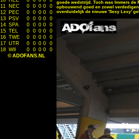
goede wedstrijd. Toch was Immers de Ma
11
NEC
0
0
0
0
0
opbouwend goed en zowel verdedigend 
overduidelijk de nieuwe 'Sexy Lexy' g
12
PEC
0
0
0
0
0
13
PSV
0
0
0
0
0
14
SPA
0
0
0
0
0
15
TEL
0
0
0
0
0
16
TWE
0
0
0
0
0
17
UTR
0
0
0
0
0
18
WII
0
0
0
0
0
© ADOFANS.NL