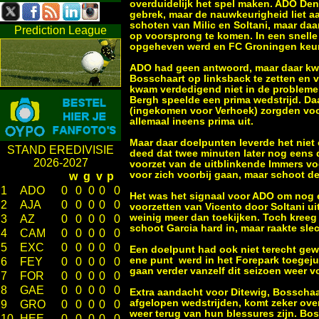
overduidelijk het spel maken. ADO Den
gebrek, maar de nauwkeurigheid liet a
schoten van Milic en Soltani, maar daa
Prediction League
op voorsprong te komen. In een snelle
opgeheven werd en FC Groningen keuri
ADO had geen antwoord, maar daar kwam
Bosschaart op linksback te zetten en v
kwam verdedigend niet in de probleme
Bergh speelde een prima wedstrijd. Da
(ingekomen voor Verhoek) zorgden voor 
allemaal ineens prima uit.
Maar daar doelpunten leverde het niet 
STAND EREDIVISIE
deed dat twee minuten later nog eens 
2026-2027
voorzet van de uitblinkende Immers voo
voor zich voorbij gaan, maar schoot de 
w
g
v
p
1
ADO
0
0
0
0
0
Het was het signaal voor ADO om nog 
2
AJA
0
0
0
0
0
voorzetten van Vicento door Soltani u
weinig meer dan toekijken. Toch kreeg
3
AZ
0
0
0
0
0
schoot Garcia hard in, maar raakte slec
4
CAM
0
0
0
0
0
5
EXC
0
0
0
0
0
Een doelpunt had ook niet terecht gew
ene punt werd in het Forepark toegejui
6
FEY
0
0
0
0
0
gaan verder vanzelf dit seizoen weer v
7
FOR
0
0
0
0
0
8
GAE
0
0
0
0
0
Extra aandacht voor Ditewig, Bosschaa
afgelopen wedstrijden, komt zeker over
9
GRO
0
0
0
0
0
weer terug van hun blessures zijn. Bo
10
HEE
0
0
0
0
0