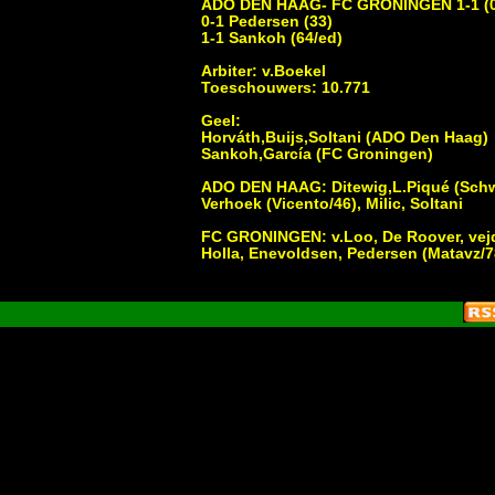
ADO DEN HAAG- FC GRONINGEN 1-1 (0
0-1 Pedersen (33)
1-1 Sankoh (64/ed)
Arbiter: v.Boekel
Toeschouwers: 10.771
Geel:
Horváth,Buijs,Soltani (ADO Den Haag)
Sankoh,García (FC Groningen)
ADO DEN HAAG: Ditewig,L.Piqué (Schwie
Verhoek (Vicento/46), Milic, Soltani
FC GRONINGEN: v.Loo, De Roover, vejdík
Holla, Enevoldsen, Pedersen (Matavz/7