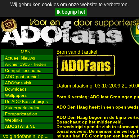
Wij gebruiken cookies om onze website te verbeteren.
Ik begrijp het
MENU
Bron van dit artikel
Actueel Nieuws
Archief 1905 - heden
Competitieschema
ADO-post archief
ADOfans visit
Datum plaatsing: 03-10-2009 21:50:0
Downloads
Wallpapers
Foto & verslag: ADO laat Groningen p
De ADO Kassahuisjes
ADO Den Haag heeft in een open wedstr
Zuiderparkstadion
Foreparkstadion
ADO Den Haag begon in de bijna vertr
Weblinks
Bosschaart op het middenveld.
ADOSTATS.NL
De wedstrijd speelde zich in stormacht
toeschouwers. De mensen die wel op tij
minuut had FC Groningen een kansje m
volg adofans.nl op ....