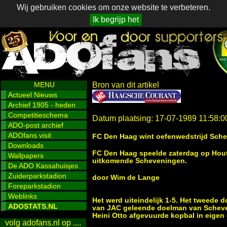
Wij gebruiken cookies om onze website te verbeteren.
Ik begrijp het
MENU
Bron van dit artikel
Actueel Nieuws
Archief 1905 - heden
Competitieschema
Datum plaatsing: 17-07-1989 11:58:0
ADO-post archief
ADOfans visit
FC Den Haag wint oefenwedstrijd Sch
Downloads
FC Den Haag speelde zaterdag op Houtr
Wallpapers
uitkomende Scheveningen.
De ADO Kassahuisjes
Zuiderparkstadion
door Wim de Lange
Foreparkstadion
Weblinks
Het werd uiteindelijk 1-5. Het tweede 
ADOSTATS.NL
van JAC geleende doelman van Scheven
Heini Otto afgevuurde kopbal in eigen
volg adofans.nl op ....