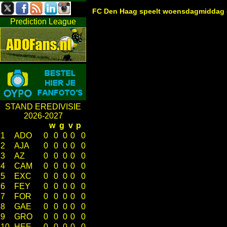
FC Den Haag speelt woensdagmiddag (1
Prediction League
STAND EREDIVISIE
2026-2027
w
g
v
p
1
ADO
0
0
0
0
0
2
AJA
0
0
0
0
0
3
AZ
0
0
0
0
0
4
CAM
0
0
0
0
0
5
EXC
0
0
0
0
0
6
FEY
0
0
0
0
0
7
FOR
0
0
0
0
0
8
GAE
0
0
0
0
0
9
GRO
0
0
0
0
0
10
HEE
0
0
0
0
0