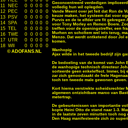
Geconcentreerd verdedigen impliceerd
11
NEC
0
0
0
0
0
volledig hun wil oplegden.
12
PEC
0
0
0
0
0
Vande Meent over jet feit dat Ron de V
keuze maken, het systeem dat voor og
13
PSV
0
0
0
0
0
Purvis en de te elfder ure fit gekregen
14
SPA
0
0
0
0
0
voor Tony Morley en Remco Boere. Zod
15
TEL
0
0
0
0
0
treffen voor de openingstreffer, een f
Murhen en scholtem wel iets terug, maa
16
TWE
0
0
0
0
0
Menzo. Dat werdt ontketend door Jol e
17
UTR
0
0
0
0
0
komen.
18
WII
0
0
0
0
0
Wanhopig
© ADOFANS.NL
Ajax wilde in het tweede bedrijf zijn g
De bedoeling van de komst van John Bo
de wanhopige technisch directeur Joha
sorteerde geen enkeleffect. Immer, bi
zar zich genoodzaakt de frele Hagenaa
toch ten tweede male gewonen geven.
Kort hierna verstrekte scheidsrechter
algemeen ontzichtbare marco van Basten
metertrap.
De gebeurtenissen van importantie vol
kopte Heini Otto de stand naar 1-3. M
in de laatste zeven minutten toch nog 
Den Haag manifesteerde zich zo superi