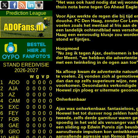
"Het was ook hard nodig dat wij wonne
thuis nota bene tegen Go Ahead Eagles
Prediction League
Voor Ajax werkte de regen die bij tijd e
douche. FC Den Haag, zonder Cor Lems 
voelen zoals het mentaal al fris aan d
een landelijk ochtendblad was versch
Haag een eenvoudig klusje zou worden
stond er fijntjes.
Hoogmoed
"Nu zeg ik tegen Ajax, deelnemen is b
der Meent. "we hebben die advertentie
met een twinkeling in de ogen aan to
STAND EREDIVISIE
2026-2027
Na afloop kwam de advertenite natuurl
w
g
v
p
te voelen. Zij vonden zich al gemotive
dan dan op zelfs superieure wijze, ne
1
ADO
0
0
0
0
0
voorkomen. Desondanks verkondigde Pi
2
AJA
0
0
0
0
0
Hoewel zijn ploeg er uitermate geconce
3
AZ
0
0
0
0
0
Onherkenbaar
4
CAM
0
0
0
0
0
5
EXC
0
0
0
0
0
Ajax was onherkenbaar. fantasieloos,
6
FEY
0
0
0
0
0
Hoewel het tot dusver nog zelden hard
tweede, zelfs derde garnituur waren ge
7
FOR
0
0
0
0
0
spoedig in het veld als vervanger van 
8
GAE
0
0
0
0
0
een sliding op Edwin Purvis zijn beus
9
GRO
0
0
0
0
0
aanvullende impulsen kon ontwikkelen.
aanvallende agressie van Remco Boere
10
HEE
0
0
0
0
0