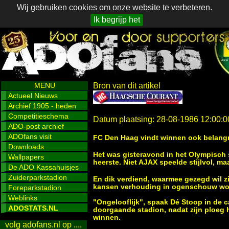
Wij gebruiken cookies om onze website te verbeteren.
Ik begrijp het
MENU
Bron van dit artikel
Actueel Nieuws
Archief 1905 - heden
Competitieschema
Datum plaatsing: 28-08-1986 12:00:0
ADO-post archief
ADOfans visit
FC Den Haag vindt winnen ook belangr
Downloads
Het was gisteravond in het Olympisch 
Wallpapers
heerste. Niet AJAX speelde stijlvol, m
De ADO Kassahuisjes
Zuiderparkstadion
En dik verdiend, waarmee gezegd wil zi
kansen verhouding in ogenschouw wo
Foreparkstadion
Weblinks
"Ongelooflijk", spaak Dé Stoop in de 
ADOSTATS.NL
doorgaande stadion, nadat zijn ploeg 
winnen.
volg adofans.nl op ....