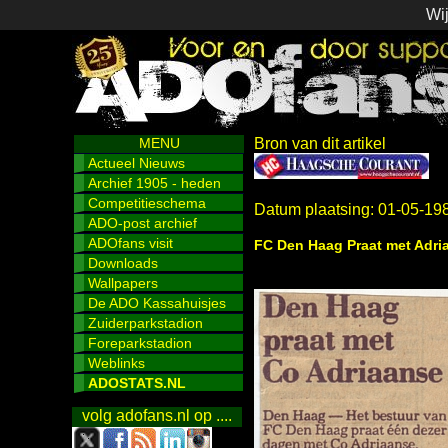
Wij
MENU
Bron van dit artikel
Actueel Nieuws
Archief 1905 - heden
Competitieschema
Datum plaatsing: 01-05-19
ADO-post archief
ADOfans visit
FC Den Haag Praat met Adri
Downloads
Wallpapers
De ADO Kassahuisjes
Zuiderparkstadion
Foreparkstadion
Weblinks
ADOSTATS.NL
volg adofans.nl op ....