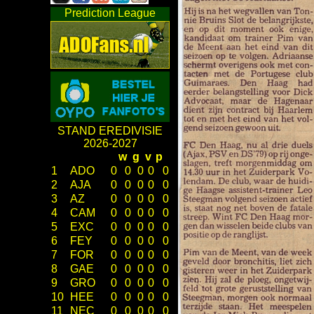
Prediction League
STAND EREDIVISIE
2026-2027
w
g
v
p
1
ADO
0
0
0
0
0
2
AJA
0
0
0
0
0
3
AZ
0
0
0
0
0
4
CAM
0
0
0
0
0
5
EXC
0
0
0
0
0
6
FEY
0
0
0
0
0
7
FOR
0
0
0
0
0
8
GAE
0
0
0
0
0
9
GRO
0
0
0
0
0
10
HEE
0
0
0
0
0
11
NEC
0
0
0
0
0