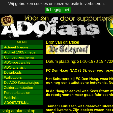
Wij gebruiken cookies om onze website te verbeteren.
Ik begrijp het
MENU
Bron van dit artikel
Actueel Nieuws
Archief 1905 - heden
Competitieschema
Datum plaatsing: 21-10-1973 19:47:0
ADO-post archief
ADOfans visit
FC Den Haag-NAC (8-3): voer voor ps
Downloads
Wallpapers
Het Schutters bij FC Den Haag, waar NA
De ADO Kassahuisjes
ook nog een statistische betekenis. Nog
Zuiderparkstadion
In de Haagse aanval was Kees Storm m
Foreparkstadion
de roodgroenen meer goals fabriceerd
Weblinks
ADOSTATS.NL
Trainer Teunissen was daarover uiteraa
stand kwamen. Zijn spelers waren het e
volg adofans.nl op ....