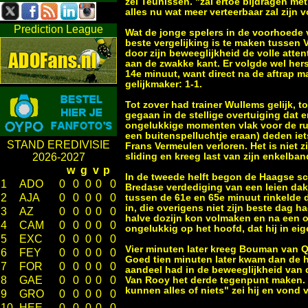
zei Teunissen. "zal ertoe bijdragen me
alles nu wat meer verteerbaar zal zijn
Prediction League
Wat de jonge spelers in de voorhoede 
beste vergelijking is te maken tussen
door zijn beweeglijkheid de volle atte
aan de zwakke kant. Er volgde wel her
14e minuut, want direct na de aftrap m
gelijkmaker: 1-1.
Tot zover had trainer Wullems gelijk, t
gegaan in de stellige overtuiging dat 
ongelukkige momenten vlak voor de rus
een buitenspelluchtje eraan) deden iet
STAND EREDIVISIE
Frans Vermeulen verloren. Het is niet z
sliding en kreeg last van zijn enkelban
2026-2027
w
g
v
p
In de tweede helft begon de Haagse sc
1
ADO
0
0
0
0
0
Bredase verdediging van een leien dak
2
AJA
0
0
0
0
0
tussen de 61e en 65e minuut rinkelde 
in, die overigens niet zijn beste dag
3
AZ
0
0
0
0
0
halve dozijn kon volmaken en na een o
4
CAM
0
0
0
0
0
ongelukkig op het hoofd, dat hij in eig
5
EXC
0
0
0
0
0
Vier minuten later kreeg Bouman van Q
6
FEY
0
0
0
0
0
Goed tien minuten later kwam dan de h
7
FOR
0
0
0
0
0
aandeel had in de beweeglijkheid van 
8
GAE
0
0
0
0
0
Van Rooy het derde tegenpunt maken. D
kunnen alles of niets" zei hij en vond
9
GRO
0
0
0
0
0
10
HEE
0
0
0
0
0