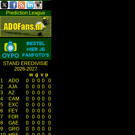
Prediction League
STAND EREDIVISIE
2026-2027
w
g
v
p
1
ADO
0
0
0
0
0
2
AJA
0
0
0
0
0
3
AZ
0
0
0
0
0
4
CAM
0
0
0
0
0
5
EXC
0
0
0
0
0
6
FEY
0
0
0
0
0
7
FOR
0
0
0
0
0
8
GAE
0
0
0
0
0
9
GRO
0
0
0
0
0
10
HEE
0
0
0
0
0