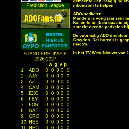
gemeente Den Haag ging erv
Prediction League
inkomsten te helpen.
ADO-perikelen
Manders is vorig jaar zes m
Kallen feitelijk de baas is b
spreekt over de perikelen b
De voormalig ADO directeur 
Graydon. Dat bureau is gespe
risico's.
In het TV West Nieuws van 1
STAND EREDIVISIE
2026-2027
w
g
v
p
1
ADO
0
0
0
0
0
2
AJA
0
0
0
0
0
3
AZ
0
0
0
0
0
4
CAM
0
0
0
0
0
5
EXC
0
0
0
0
0
6
FEY
0
0
0
0
0
7
FOR
0
0
0
0
0
8
GAE
0
0
0
0
0
9
GRO
0
0
0
0
0
10
HEE
0
0
0
0
0
11
NEC
0
0
0
0
0