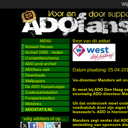
Wij
MENU
Bron van dit artikel
Actueel Nieuws
Archief 1905 - heden
Competitieschema
ADO-post archief
ADOfans visit
Datum plaatsing: 05-04-20
Downloads
'ex-directeur Manders wil o
Wallpapers
De ADO Kassahuisjes
Er moet bij ADO Den Haag ee
Zuiderparkstadion
voormalig ADO-directeur Mat
Foreparkstadion
Uit dat onderzoek moet onde
Weblinks
voetbalclub door zijn eigen 
ADOSTATS.NL
leaseauto’s. ADO is hiervoor
volg adofans.nl op ....
Manders zegt verder dat ADO 
misleiding van sponsors die