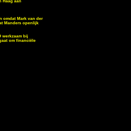
n Haag aan
an omdat Mark van der
dat Manders openlijk
O werkzaam bij
gaat om financiële