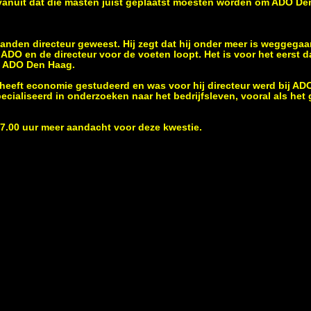
anuit dat die masten juist geplaatst moesten worden om ADO De
aanden directeur geweest. Hij zegt dat hij onder meer is weggega
ij ADO en de directeur voor de voeten loopt. Het is voor het eerst 
ij ADO Den Haag.
heeft economie gestudeerd en was voor hij directeur werd bij AD
cialiseerd in onderzoeken naar het bedrijfsleven, vooral als het 
7.00 uur meer aandacht voor deze kwestie.