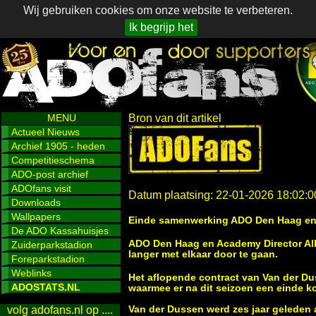
Wij gebruiken cookies om onze website te verbeteren.
Ik begrijp het
MENU
Bron van dit artikel
Actueel Nieuws
Archief 1905 - heden
Competitieschema
ADO-post archief
ADOfans visit
Datum plaatsing: 22-01-2026 18:02:0
Downloads
Wallpapers
Einde samenwerking ADO Den Haag en 
De ADO Kassahuisjes
ADO Den Haag en Academy Director Alb
Zuiderparkstadion
langer met elkaar door te gaan.
Foreparkstadion
Weblinks
Het aflopende contract van Van der Du
ADOSTATS.NL
waarmee er na dit seizoen een einde 
Van der Dussen werd zes jaar geleden 
volg adofans.nl op ....