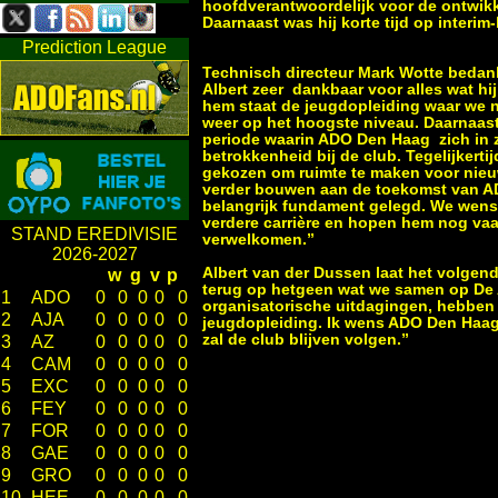
hoofdverantwoordelijk voor de ontwik
Daarnaast was hij korte tijd op interim
Prediction League
Technisch directeur Mark Wotte bedankt
Albert zeer dankbaar voor alles wat hi
hem staat de jeugdopleiding waar we n
weer op het hoogste niveau. Daarnaast
periode waarin ADO Den Haag zich in z
betrokkenheid bij de club. Tegelijkert
gekozen om ruimte te maken voor nieuw
verder bouwen aan de toekomst van AD
belangrijk fundament gelegd. We wens
verdere carrière en hopen hem nog vaa
STAND EREDIVISIE
verwelkomen.”
2026-2027
Albert van der Dussen laat het volgend
w
g
v
p
terug op hetgeen wat we samen op De A
1
ADO
0
0
0
0
0
organisatorische uitdagingen, hebben
2
AJA
0
0
0
0
0
jeugdopleiding. Ik wens ADO Den Haag,
zal de club blijven volgen.”
3
AZ
0
0
0
0
0
4
CAM
0
0
0
0
0
5
EXC
0
0
0
0
0
6
FEY
0
0
0
0
0
7
FOR
0
0
0
0
0
8
GAE
0
0
0
0
0
9
GRO
0
0
0
0
0
10
HEE
0
0
0
0
0