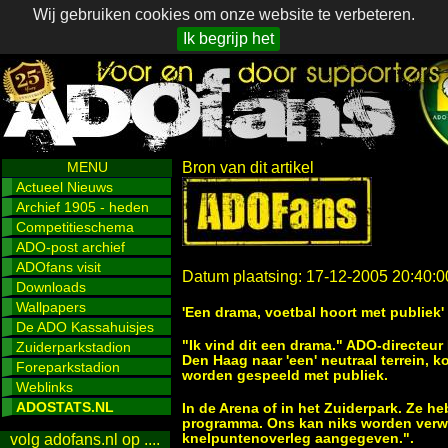
Wij gebruiken cookies om onze website te verbeteren.
Ik begrijp het
MENU
Bron van dit artikel
Actueel Nieuws
Archief 1905 - heden
Competitieschema
ADO-post archief
ADOfans visit
Datum plaatsing: 17-12-2005 20:40:0
Downloads
Wallpapers
'Een drama, voetbal hoort met publiek'
De ADO Kassahuisjes
"Ik vind dit een drama." ADO-directeu
Zuiderparkstadion
Den Haag naar 'een' neutraal terrein, k
Foreparkstadion
worden gespeeld met publiek.
Weblinks
ADOSTATS.NL
In de Arena of in het Zuiderpark. Ze he
programma. Ons kan niks worden verwete
knelpuntenoverleg aangegeven.".
volg adofans.nl op ....