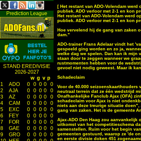
[ Het restant van ADO-Volendam werd 
publiek. ADO verloor met 2-1 en kon pr
Prediction League
Het restant van ADO-Volendam werd op
publiek. ADO verloor met 2-1 en kon pr
Hoe vervelend hij de gang van zaken 
dam."
ADO-trainer Frans Adelaar vindt het 'va
gespeeld ging worden en zo ja, wanneer 
welke dag we spelen. Dan kan ik mijn v
staan door te zeggen wanneer we graag 
rustmomenten hebben voor de wedstrijd
STAND EREDIVISIE
gevoel niet nodig geweest. Maar ik kan 
2026-2027
Schadeclaim
w
g
v
p
1
ADO
0
0
0
0
0
Voor de 40.000 seizoenskaarthouders v
2
AJA
0
0
0
0
0
neutraal terrein dat ze één wedstrijd 
Onafhankelijke Fanclub Ajax (OFA) zi
3
AZ
0
0
0
0
0
schadeclaim voor Ajax is niet ondenkb
4
CAM
0
0
0
0
0
niets aan deze treurige situatie doen",
5
EXC
0
0
0
0
0
gang van zaken. Het is de gemeente Am
6
FEY
0
0
0
0
0
Ajax-ADO Den Haag zou aanvankelijk o
7
FOR
0
0
0
0
0
uitkomst van het competitieschema dat
8
GAE
0
0
0
0
0
samenstellen. Ruim voor het begin van
gemeenten gestuurd, waarop ze 'de onm
9
GRO
0
0
0
0
0
en eerste divisie doken 451 zogenaamd
10
HEE
0
0
0
0
0