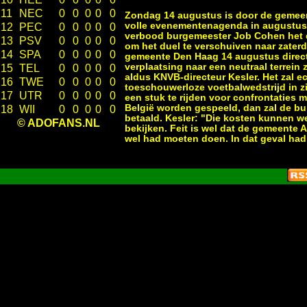
11
NEC
0
0
0
0
0
Zondag 14 augustus is door de gemeen
volle evenementenagenda in augustus b
12
PEC
0
0
0
0
0
verbood burgemeester Job Cohen het d
13
PSV
0
0
0
0
0
om het duel te verschuiven naar zater
14
SPA
0
0
0
0
0
gemeente Den Haag 14 augustus direct
verplaatsing naar een neutraal terrein
15
TEL
0
0
0
0
0
aldus KNVB-directeur Kesler. Het zal e
16
TWE
0
0
0
0
0
toeschouwerloze voetbalwedstrijd in zi
17
UTR
0
0
0
0
0
een stuk te rijden voor confrontaties m
België worden gespeeld, dan zal de bui
18
WII
0
0
0
0
0
betaald. Kesler: "Die kosten kunnen
© ADOFANS.NL
bekijken. Feit is wel dat de gemeente 
wel had moeten doen. In dat geval ha