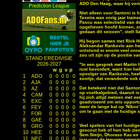
ADO Den Haag, waar hij vori
Prediction League
Niet alleen voor Santoni is h
Texeira was vorig jaar trai
Pascu was selectielid van de
opgeheven hoofd binnen, zoa
gedaan dit seizoen", stelt S
Hij begon samen met Rick H
Aleksandar Rankovic aan het
ontstond er enorm veel onrus
zou uit zijn op de positie v
STAND EREDIVISIE
2026-2027
"In een gesprek met Martin h
rust bevordert, want hier h
w
g
v
p
opvolger van Rankovic, heef
1
ADO
0
0
0
0
0
zooitje, dat veranderde ook
2
AJA
0
0
0
0
0
Dat betekent niet dat Santon
3
AZ
0
0
0
0
0
op voetbalgebied, daaruit is
4
CAM
0
0
0
0
0
hij zich altijd meteen met ee
5
EXC
0
0
0
0
0
geadviseerd om iets opport
meer de lange bal op 'Nikos' 
6
FEY
0
0
0
0
0
om te gaan met de huidige si
7
FOR
0
0
0
0
0
8
GAE
0
0
0
0
0
Veel spelers van het huidige
9
GRO
0
0
0
0
0
gescout heb of hen heb zie
10
HEE
0
0
0
0
0
Sem Steijn, Dhoraso Kas en 
11
NEC
0
0
0
0
0
jaar voor de leeuwen geworpe