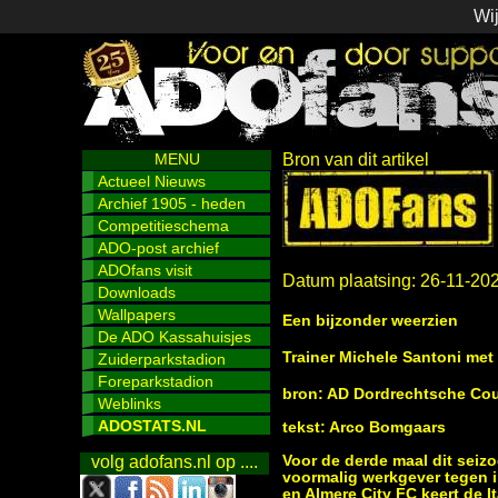
Wij
MENU
Bron van dit artikel
Actueel Nieuws
Archief 1905 - heden
Competitieschema
ADO-post archief
ADOfans visit
Datum plaatsing: 26-11-20
Downloads
Wallpapers
Een bijzonder weerzien
De ADO Kassahuisjes
Trainer Michele Santoni met
Zuiderparkstadion
Foreparkstadion
bron: AD Dordrechtsche Co
Weblinks
ADOSTATS.NL
tekst: Arco Bomgaars
Voor de derde maal dit seiz
volg adofans.nl op ....
voormalig werkgever tegen i
en Almere City FC keert de I