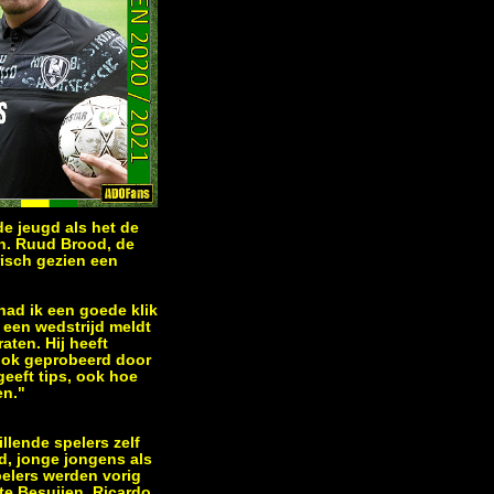
de jeugd als het de
an. Ruud Brood, de
isch gezien een
 had ik een goede klik
 een wedstrijd meldt
aten. Hij heeft
ook geprobeerd door
geeft tips, ook hoe
en."
llende spelers zelf
d, jonge jongens als
elers werden vorig
nte Besuijen. Ricardo