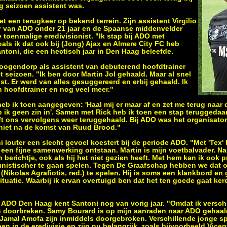
g seizoen assistent was.
et een terugkeer op bekend terrein. Zijn assistent Virgilio
ner van ADO onder 21 jaar en de Spaanse middenvelder
 toenmalige eredivisionist. "Ik stap bij ADO met
ls ik dat ook bij (Jong) Ajax en Almere City FC heb
antoni, die een hectisch jaar in Den Haag beleefde.
oogendorp als assistent van debuterend hoofdtrainer
 seizoen. "Ik ben door Martin Jol gehaald. Maar al snel
t. Er werd van alles gesuggereerd en erbij gehaald. Ik
an hoofdtrainer en nog veel meer."
eb ik toen aangegeven: 'Haal mij er maar af en zet me terug naar 
eb ik geen zin in'. Samen met Rick heb ik toen een stap teruggeda
t ons vervolgens weer teruggehaald. Bij ADO was het organisator
 niet na de komst van Ruud Brood."
i louter een slecht gevoel koestert bij de periode ADO. "Met 'Tex'
 een fijne samenwerking ontstaan. Martin is mijn voetbalvader. Na
n berichtje, ook als hij het niet gezien heeft. Met hem kan ik ook pr
unistischer te gaan spelen. Tegen De Graafschap hebben we dat 
(Nikolas Agrafiotis, red.) te spelen. Hij is soms een klankbord en 
tuatie. Waarbij ik ervan overtuigd ben dat het ten goede gaat ker
 ADO Den Haag kent Santoni nog van vorig jaar. "Omdat ik verschi
n doorbreken. Samy Bourard is op mijn aanraden naar ADO gehaal
Jamal Amofa zijn inmiddels doorgebroken. Verschillende jonge sp
n in de eredivisie en zijn nu belangrijk, zoals bijvoorbeeld Vice