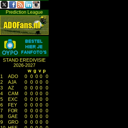
Prediction League
STAND EREDIVISIE
2026-2027
w
g
v
p
1
ADO
0
0
0
0
0
2
AJA
0
0
0
0
0
3
AZ
0
0
0
0
0
4
CAM
0
0
0
0
0
5
EXC
0
0
0
0
0
6
FEY
0
0
0
0
0
7
FOR
0
0
0
0
0
8
GAE
0
0
0
0
0
9
GRO
0
0
0
0
0
10
HEE
0
0
0
0
0