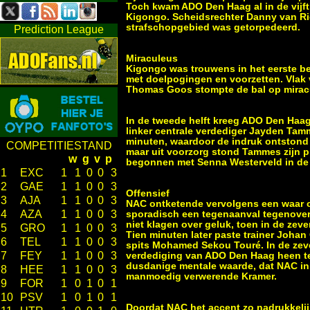
Toch kwam ADO Den Haag al in de vijft
Kigongo. Scheidsrechter Danny van Rie
strafschopgebied was getorpedeerd.
Prediction League
Miraculeus
Kigongo was trouwens in het eerste bed
met doelpogingen en voorzetten. Vlak v
Thomas Goos stompte de bal op miracul
In de tweede helft kreeg ADO Den Haag 
linker centrale verdediger Jayden Ta
minuten, waardoor de indruk ontstond d
COMPETITIESTAND
maar uit voorzorg stond Tammes zijn p
w
g
v
p
begonnen met Senna Westerveld in de s
1
EXC
1
1
0
0
3
2
GAE
1
1
0
0
3
Offensief
3
AJA
1
1
0
0
3
NAC ontketende vervolgens een waar o
4
AZA
1
1
0
0
3
sporadisch een tegenaanval tegenover 
niet klagen over geluk, toen in de zev
5
GRO
1
1
0
0
3
Tien minuten later paste trainer Johan
6
TEL
1
1
0
0
3
spits Mohamed Sekou Touré. In de zeve
7
FEY
1
1
0
0
3
verdediging van ADO Den Haag heen te 
dusdanige mentale waarde, dat NAC in 
8
HEE
1
1
0
0
3
manmoedig verwerende Kramer.
9
FOR
1
0
1
0
1
10
PSV
1
0
1
0
1
Doordat NAC het accent zo nadrukkeli