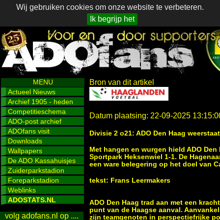
Wij gebruiken cookies om onze website te verbeteren.
Ik begrijp het
MENU
Bron van dit artikel
Actueel Nieuws
Archief 1905 - heden
Competitieschema
Datum plaatsing: 22-09-2025 13:15:0
ADO-post archief
ADOfans visit
Divisie 2 o21: ADO Den Haag weerstaat
Downloads
Met hangen en wurgen hield ADO Den 
Wallpapers
Sportpark Heksenwiel 1-1. De Hagenaa
De ADO Kassahuisjes
een ware belegering op het doel van C
Zuiderparkstadion
Foreparkstadion
tekst: Frans Leermakers
Weblinks
ADOSTATS.NL
ADO Den Haag trad aan met een kracht v
punt van de Haagse aanval. Aanvankeli
volg adofans.nl op ....
zijn teamgenoten in perspectiefrijke p