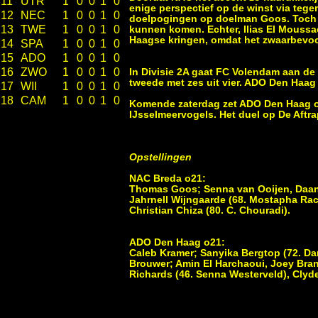
11
UTR
1
0
0
1
0
enige perspectief op de winst via tege
12
NEC
1
0
0
1
0
doelpogingen op doelman Goos. Toch ha
13
TWE
1
0
0
1
0
kunnen komen. Echter, Ilias El Moussao
Haagse kringen, omdat het zwaarbevoch
14
SPA
1
0
0
1
0
15
ADO
1
0
0
1
0
16
ZWO
1
0
0
1
0
In Divisie 2A gaat FC Volendam aan de 
tweede met zes uit vier. ADO Den Haag 
17
WII
1
0
0
1
0
18
CAM
1
0
0
1
0
Komende zaterdag zet ADO Den Haag o2
IJsselmeervogels. Het duel op De Aftra
Opstellingen
NAC Breda o21:
Thomas Goos; Senna van Ooijen, Daan v
Jahrnell Wijngaarde (68. Mostapha Rac
Christian Chiza (80. C. Chouradi).
ADO Den Haag o21:
Caleb Kramer; Sanyika Bergtop (72. Da
Brouwer; Amin El Harchaoui, Joey Bran
Richards (46. Senna Westerveld), Clyd