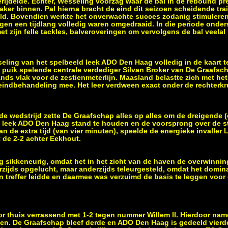
rijdelde. Echter, Wesseling voorzag waar de bal in de rebound pr
ker binnen. Pal hierna bracht de eind dit seizoen scheidende tr
veld. Bovendien werkte het onverwachte succes zodanig stimuler
gen een tijdlang volledig waren omgedraaid. In die periode onde
 zijn felle tackles, balveroveringen om vervolgens de bal veelal 
eling van het spelbeeld leek ADO Den Haag volledig in de kaart te
puik spelende centrale verdediger Silvan Broker van De Graafsch
nds vlak voor de zestienmeterlijn. Maasland belastte zich met het
e eindbehandeling mee. Het leer verdween exact onder de rechterkr
nde wedstrijd zette De Graafschap alles op alles om de dreigende 
 leek ADO Den Haag stand te houden en de voorsprong over de st
an de extra tijd (van vier minuten), speelde de energieke invalle
 de 2-2 achter Eekhout.
 sikkeneurig, omdat het in het zicht van de haven de overwinnin
zijds opgelucht, maar anderzijds teleurgesteld, omdat het domina
én treffer leidde en daarmee was verzuimd de basis te leggen voor
 thuis verrassend met 1-2 tegen nummer Willem II. Hierdoor nam
zen. De Graafschap bleef derde en ADO Den Haag is gedeeld vierd