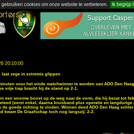
 gebruiken cookies om onze website te verbeteren.
Ik begrijp 
26 20:10:00
 laat zege in extremis glippen
 minuten voor het einde matchwinner te worden van ADO Den Haa
 vrije trap bracht hij de stand op 2-1.
en een enorme boost op de weg naar de vorm, die hij bezat tot febr
leed (eerst enkel, daarna kruisband plus operatie en langdurige r
pits de goede richting te vinden. Winnen deed ADO Den Haag echter 
ijd kwam De Graafschap toch nog langszij: 2-2.