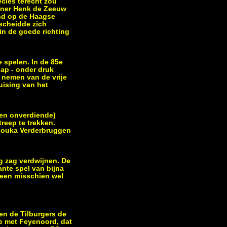
ecies terecht zou
ainer Henk de Zeeuw
end op de Haagse
rscheidde zich
in de goede richting
 spelen. In de 85e
ap - onder druk
 nemen van de vrije
uising van het
(en onverdiende)
reep te trekken.
r Louka Verderbruggen
g zag verdwijnen. De
nte spel van bijna
 een misschien wel
en de Tilburgers de
e met Feyenoord, dat