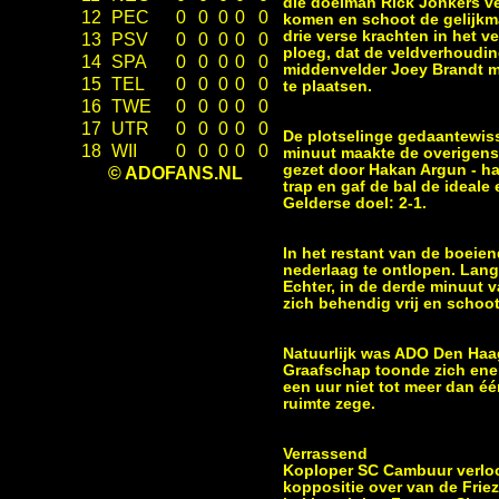
die doelman Rick Jonkers ve
12
PEC
0
0
0
0
0
komen en schoot de gelijkma
drie verse krachten in het 
13
PSV
0
0
0
0
0
ploeg, dat de veldverhoudin
14
SPA
0
0
0
0
0
middenvelder Joey Brandt met
15
TEL
0
0
0
0
0
te plaatsen.
16
TWE
0
0
0
0
0
17
UTR
0
0
0
0
0
De plotselinge gedaantewiss
18
WII
0
0
0
0
0
minuut maakte de overigens 
gezet door Hakan Argun - ha
© ADOFANS.NL
trap en gaf de bal de ideal
Gelderse doel: 2-1.
In het restant van de boeie
nederlaag te ontlopen. Lang
Echter, in de derde minuut v
zich behendig vrij en schoot
Natuurlijk was ADO Den Haag
Graafschap toonde zich ener
een uur niet tot meer dan é
ruimte zege.
Verrassend
Koploper SC Cambuur verloor
koppositie over van de Frie