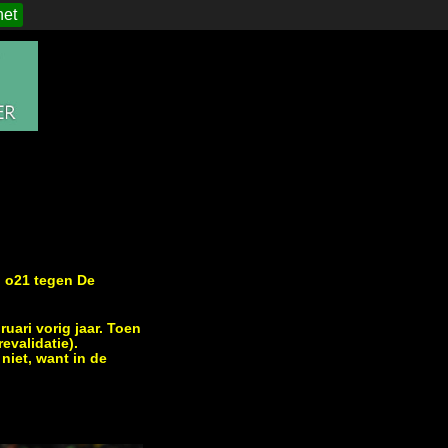
het
g o21 tegen De
uari vorig jaar. Toen
evalidatie).
niet, want in de