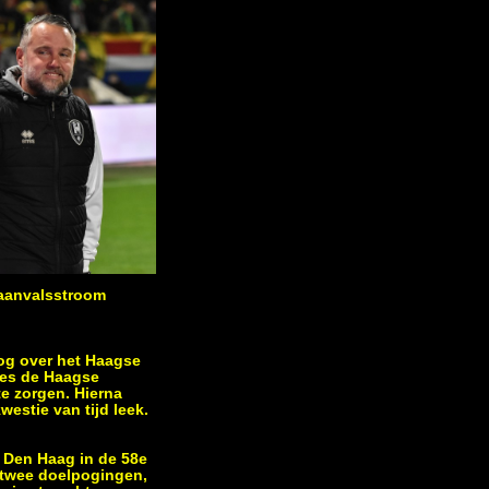
e aanvalsstroom
oog over het Haagse
ties de Haagse
te zorgen. Hierna
estie van tijd leek.
 Den Haag in de 58e
 twee doelpogingen,