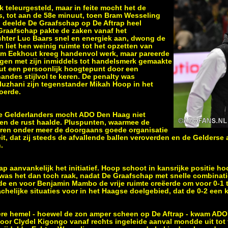
 teleurgesteld, maar in feite mocht het de
, tot aan de 58e minuut, toen Bram Wesseling
 deelde De Graafschap op De Aftrap heel
 Graafschap pakte de zaken vanaf het
chter Luc Baars snel en energiek aan, dwong de
n liet hen weinig ruimte tot het opzetten van
m Eekhout kreeg handenvol werk, maar pareerde
en met zijn inmiddels tot handelsmerk gemaakte
uut een persoonlijk hoogtepunt door een
andes stijlvol te keren. De penalty was
uzhani zijn tegenstander Mikah Hoop in het
oerde.
e Gelderlanders mocht ADO Den Haag niet
en de rust haalde. Pluspunten, waarmee de
aren onder meer de doorgaans goede organisatie
it, dat zij steeds de afvallende ballen veroverden en de Gelders
.
p aanvankelijk het initiatief. Hoop schoot in kansrijke positie h
ut was het dan toch raak, nadat De Graafschap met snelle combina
lde en voor Benjamin Mambo de vrije ruimte creëerde om voor 0-1 
elijke situaties voor in het Haagse doelgebied, dat de 0-2 een kw
dere hemel - hoewel de zon amper scheen op De Aftrap - kwam ADO
oor Clydel Kigongo vanaf rechts ingeleide aanval mondde uit tot