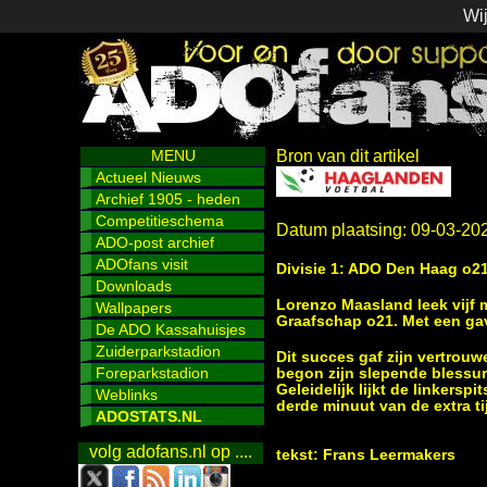
Wij
MENU
Bron van dit artikel
Actueel Nieuws
Archief 1905 - heden
Competitieschema
Datum plaatsing: 09-03-20
ADO-post archief
ADOfans visit
Divisie 1: ADO Den Haag o21
Downloads
Lorenzo Maasland leek vijf
Wallpapers
Graafschap o21. Met een gave
De ADO Kassahuisjes
Zuiderparkstadion
Dit succes gaf zijn vertrouw
Foreparkstadion
begon zijn slepende blessure
Geleidelijk lijkt de linkers
Weblinks
derde minuut van de extra t
ADOSTATS.NL
volg adofans.nl op ....
tekst: Frans Leermakers