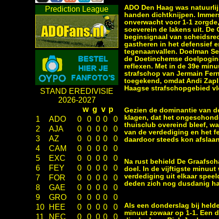
ADO Den Haag was natuurlijk
Prediction League
handen dichtknijpen. Immers
onverwacht voor 1-1 zorgde,
soeverein de lakens uit. De
beginsignaal van scheidsre
gastheren in het defensief e
tegenaanvallen. Doelman Se
de Doetinchemse doelpoging
reflexen. Met in de 39e min
strafschop van Jermain Fern
toegekend, omdat Andi Zapll
Haagse strafschopgebied vl
STAND EREDIVISIE
2026-2027
w
g
v
p
Gezien de dominantie van d
klagen, dat het ongeschond
1
ADO
0
0
0
0
0
thuisclub overeind bleef, w
2
AJA
0
0
0
0
0
van de verdediging en het fe
3
AZ
0
0
0
0
0
daardoor steeds kon afslaan
4
CAM
0
0
0
0
0
5
EXC
0
0
0
0
0
Na rust behield De Graafscha
6
FEY
0
0
0
0
0
doel. In de vijftigste minu
verdediging uit elkaar spee
7
FOR
0
0
0
0
0
deden zich nog dusdanig hach
8
GAE
0
0
0
0
0
9
GRO
0
0
0
0
0
Als een donderslag bij hel
10
HEE
0
0
0
0
0
minuut zowaar op 1-1. Een d
11
NEC
0
0
0
0
0