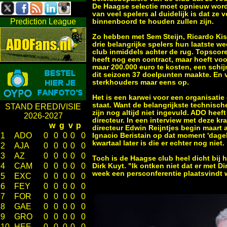
De Haagse selectie moet opnieuw word
van veel spelers al duidelijk is dat ze v
Prediction League
binnenboord te houden zullen zijn.
Zo hebben met Sem Steijn, Ricardo Ki
drie belangrijke spelers hun laatste w
club inmiddels achter de rug. Topsco
heeft nog een contract, maar hoeft voo
maar 200.000 euro te kosten, een schijn
dit seizoen 37 doelpunten maakte. En 
sterkhouders maar eens op.
Het is een karwei voor een organisatie 
staat. Want de belangrijkste technisch
STAND EREDIVISIE
zijn nog altijd niet ingevuld. ADO heef
2026-2027
directeur. In een interview met deze k
w
g
v
p
directeur Edwin Reijntjes begin maart 
1
ADO
0
0
0
0
0
Ignacio Beristain op dat moment 'dagel
kwartaal later is die er echter nog niet.
2
AJA
0
0
0
0
0
3
AZ
0
0
0
0
0
Toch is de Haagse club heel dicht bij h
4
CAM
0
0
0
0
0
Dirk Kuyt. "Ik ontken niet dat er met Di
week een persconferentie plaatsvindt 
5
EXC
0
0
0
0
0
6
FEY
0
0
0
0
0
7
FOR
0
0
0
0
0
8
GAE
0
0
0
0
0
9
GRO
0
0
0
0
0
10
HEE
0
0
0
0
0