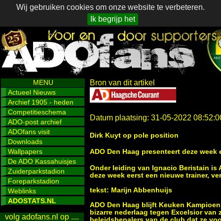
Wij gebruiken cookies om onze website te verbeteren.
Ik begrijp het
MENU
Bron van dit artikel
Actueel Nieuws
Archief 1905 - heden
Competitieschema
Datum plaatsing: 31-05-2022 08:52:0
ADO-post archief
ADOfans visit
Dirk Kuyt op pole position
Downloads
Wallpapers
ADO Den Haag presenteert deze week e
De ADO Kassahuisjes
Onder leiding van Ignacio Beristain is
Zuiderparkstadion
deze week eerst een nieuwe trainer, ve
Foreparkstadion
tekst: Marijn Abbenhuijs
Weblinks
ADOSTATS.NL
ADO Den Haag blijft Keuken Kampioen 
bizarre nederlaag tegen Excelsior va
volg adofans.nl op ....
beleidsbepalers van de club dat ze voo