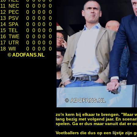
11
NEC
0
0
0
0
0
12
PEC
0
0
0
0
0
13
PSV
0
0
0
0
0
14
SPA
0
0
0
0
0
15
TEL
0
0
0
0
0
16
TWE
0
0
0
0
0
17
UTR
0
0
0
0
0
18
WII
0
0
0
0
0
© ADOFANS.NL
zo'n kern bij elkaar te brengen. "Maar w
lang bezig met volgend jaar. En scena
spelen. Ga er dus maar vanuit dat er o
Voetballers die dus op een lijstje zijn