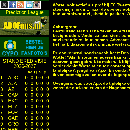
Wotte, ooit actief als prof bij FC Twen
steek mijn nek uit, maar de spelers oo
Prediction League
hun verantwoordelijkheid te pakken. Wi
Achtergrond
Bestuurslid technische zaken en elftall
bezighouden. Verder zal assistent-bo
adviserende rol in te nemen. Advocaat: 
het hart, daarom wil ik principe wel wa
De aankomend bondscoach heeft Den 
Wotte: "Als ik steun en advies kan kri
STAND EREDIVISIE
daarvan geen gebruik te maken. Ik blij
Verder denkt Wotte af en toe contact o
2026-2027
landelijke A-jeugd van Ajax. En omdat
w
g
v
p
ik van sommige zaken over de tegenpart
1
ADO
0
0
0
0
0
2
AJA
0
0
0
0
0
Overigens was voor Ajax de tijdelijke
wenst de oud-speler van de Hagenaars z
3
AZ
0
0
0
0
0
4
CAM
0
0
0
0
0
5
EXC
0
0
0
0
0
6
FEY
0
0
0
0
0
7
FOR
0
0
0
0
0
8
GAE
0
0
0
0
0
9
GRO
0
0
0
0
0
10
HEE
0
0
0
0
0