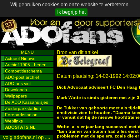
Wij gebruiken cookies om onze website te verbeteren.
Ik begrijp het
MENU
Bron van dit artikel
Actueel Nieuws
Archief 1905 - heden
Competitieschema
Datum plaatsing: 14-02-1992 14:02:0
ADO-post archief
ADOfans visit
Dick Advocaat adviseert FC Den Haag t
Downloads
Wallpapers
Mark Wotte is sinds gisteren met zijn 31
De ADO Kassahuisjes
De Tukker van geboorte moet als tijde
Zuiderparkstadion
eredivisie zien te houden. "Daarna kee
Foreparkstadion
er vanuit dat hij de nieuwe hoofdtrain
Weblinks
Wotte, al vier jaar lang succesvol me
ADOSTATS.NL
"Een trainer van buiten had alles eerst 
problemen met de spelers, zoals die er
volg adofans.nl op ....