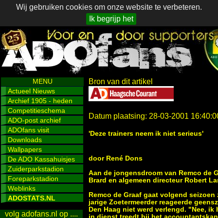
Wij gebruiken cookies om onze website te verbeteren.
Ik begrijp het
MENU
Bron van dit artikel
Actueel Nieuws
Archief 1905 - heden
Competitieschema
Datum plaatsing: 28-03-2001 16:40:0
ADO-post archief
ADOfans visit
'Deze trainers neem ik niet serieus'
Downloads
Wallpapers
door René Dons
De ADO Kassahuisjes
Zuiderparkstadion
Aan de jongensdroom van Remco de Gra
Foreparkstadion
Brard en algemeen directeur Robert La
Weblinks
Remco de Graaf gaat volgend seizoen z
ADOSTATS.NL
jarige Zoetermeerder reageerde geenszi
Den Haag niet werd verlengd. "Nee, ik h
volg adofans.nl op ....
in dienst treedt bij het accountantska