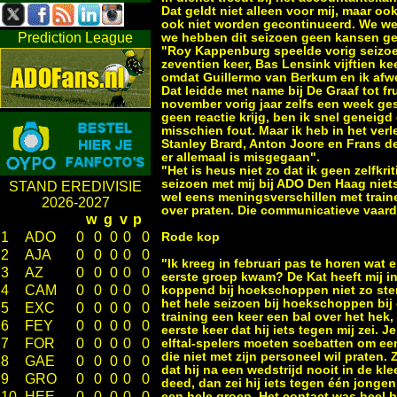
Dat geldt niet alleen voor mij, maar 
ook niet worden gecontinueerd. We we
Prediction League
we hebben dit seizoen geen kansen gekr
"Roy Kappenburg speelde vorig seizoen
zeventien keer, Bas Lensink vijftien ke
omdat Guillermo van Berkum en ik afwez
Dat leidde met name bij De Graaf tot fr
november vorig jaar zelfs een week ges
geen reactie krijg, ben ik snel geneigd
misschien fout. Maar ik heb in het ver
Stanley Brard, Anton Joore en Frans de
er allemaal is misgegaan".
"Het is heus niet zo dat ik geen zelfkri
seizoen met mij bij ADO Den Haag niet
STAND EREDIVISIE
wel eens meningsverschillen met traine
2026-2027
over praten. Die communicatieve vaard
w
g
v
p
1
ADO
0
0
0
0
0
Rode kop
2
AJA
0
0
0
0
0
"Ik kreeg in februari pas te horen wat 
3
AZ
0
0
0
0
0
eerste groep kwam? De Kat heeft mij i
4
CAM
0
0
0
0
0
koppend bij hoekschoppen niet zo ster
het hele seizoen bij hoekschoppen bij 
5
EXC
0
0
0
0
0
training een keer een bal over het hek
6
FEY
0
0
0
0
0
eerste keer dat hij iets tegen mij zei
7
FOR
0
0
0
0
0
elftal-spelers moeten soebatten om een
die niet met zijn personeel wil praten
8
GAE
0
0
0
0
0
dat hij na een wedstrijd nooit in de k
9
GRO
0
0
0
0
0
deed, dan zei hij iets tegen één jongen
10
HEE
0
0
0
0
0
een hele groep. Het contact was heel 