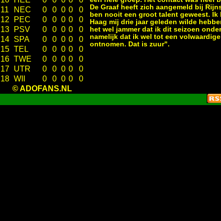
De Graaf heeft zich aangemeld bij Rijns
11
NEC
0
0
0
0
0
ben nooit een groot talent geweest. I
12
PEC
0
0
0
0
0
Haag mij drie jaar geleden wilde hebbe
13
PSV
0
0
0
0
0
het wel jammer dat ik dit seizoen onde
namelijk dat ik wel tot een volwaardige
14
SPA
0
0
0
0
0
ontnomen. Dat is zuur".
15
TEL
0
0
0
0
0
16
TWE
0
0
0
0
0
17
UTR
0
0
0
0
0
18
WII
0
0
0
0
0
© ADOFANS.NL