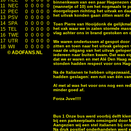
binnenkwam van een paar Hagenezen d
11
NEC
0
0
0
0
0
(mannetje of 10) om het nogmaals te 
doorgelopen richting het uitvak en daa
12
PEC
0
0
0
0
0
het uitvak konden gaan zitten want de 
13
PSV
0
0
0
0
0
14
SPA
0
0
0
0
0
Toen Pierre van Hooijdonk de gelijkmak
het vak waar we in zaten stormde massa
15
TEL
0
0
0
0
0
vlag achter ons in brand gestoken en da
16
TWE
0
0
0
0
0
17
UTR
0
0
0
0
0
We waren ondertussen al gespot door de
zitten en toen naar het uitvak gelope
18
WII
0
0
0
0
0
naar de uitgang van het uitvak gelop
© ADOFANS.NL
iedereen naar buiten kwam. Dat was ei
dat we er waren en met Alé Den Haag we
stonden hadden respect voor ons Hag
Na de Italianen te hebben uitgezwaaid,
hadden geslagen: een ruit van één van
Al met al was het voor ons nog een red
minder goed af.
Forza Juve!!!!
Bus 1 Onze bus werd voorbij delft kl
bij een parkeerplaats omsingeld door 
Aangezien wij een stel italianen bij o
Na druk positief onderhandelen werd er