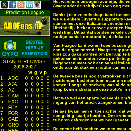
Het werd een bewogen avondje, die vo
(waaronder de schrijver) toch nog met 
Prediction League
Dankzij een vriendschapsband tussen d
we via enkele Juventus supporters ka
samen met onze Italiaanse vrienden in 
Uiteindelijk bleken er twee groepen Ha
wedstrijd. Dit aantal vonden enkele ov
nodige paniek ontstond bij de lokale o
Van Haagse kant waren twee bussen g
aan de organiserende Haagse supporters
klus zou gaan worden om De Kuip te ber
gekomen en is onder zware politiebegel
STAND EREDIVISIE
Hagenezen maar ook een aantal Italian
2026-2027
onderaan dit stuk een notitie van een 
w
g
v
p
De tweede bus is nooit vertrokken uit 
1
ADO
0
0
0
0
0
inzittenden besloten toen maar om met 
2
AJA
0
0
0
0
0
komen. Langs de snelweg was al de no
Kuip komen alwaar we onze auto's in 
3
AZ
0
0
0
0
0
4
CAM
0
0
0
0
0
Het was wel een aparte belevenis om '
5
EXC
0
0
0
0
0
ingang van het uitvak aangekomen bleke
6
FEY
0
0
0
0
0
Helaas kwam men er toen achter dat w
7
FOR
0
0
0
0
0
een geldig kaartje hadden.
Onze vriend
8
GAE
0
0
0
0
0
te horen gekregen dat we heel gevaarlij
9
GRO
0
0
0
0
0
De eerste helft hebben we toen maar in
10
HEE
0
0
0
0
0