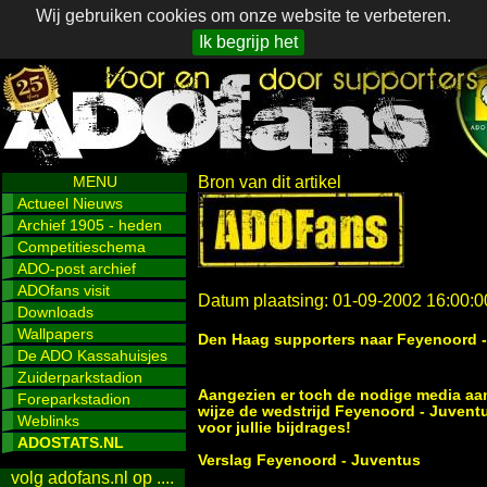
Wij gebruiken cookies om onze website te verbeteren.
Ik begrijp het
MENU
Bron van dit artikel
Actueel Nieuws
Archief 1905 - heden
Competitieschema
ADO-post archief
ADOfans visit
Datum plaatsing: 01-09-2002 16:00:0
Downloads
Wallpapers
Den Haag supporters naar Feyenoord 
De ADO Kassahuisjes
Zuiderparkstadion
Aangezien er toch de nodige media aan
Foreparkstadion
wijze de wedstrijd Feyenoord - Juvent
Weblinks
voor jullie bijdrages!
ADOSTATS.NL
Verslag Feyenoord - Juventus
volg adofans.nl op ....