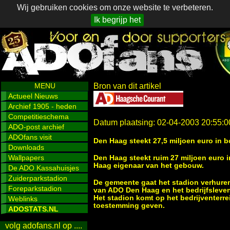
Wij gebruiken cookies om onze website te verbeteren.
Ik begrijp het
MENU
Bron van dit artikel
Actueel Nieuws
Archief 1905 - heden
Competitieschema
Datum plaatsing: 02-04-2003 20:55:0
ADO-post archief
ADOfans visit
Den Haag steekt 27,5 miljoen euro in
Downloads
Wallpapers
Den Haag steekt ruim 27 miljoen euro
Haag eigenaar van het gebouw.
De ADO Kassahuisjes
Zuiderparkstadion
De gemeente gaat het stadion verhuren
Foreparkstadion
van ADO Den Haag en het bedrijfsleven
Het stadion komt op het bedrijventerre
Weblinks
toestemming geven.
ADOSTATS.NL
volg adofans.nl op ....