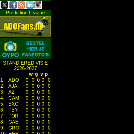
Prediction League
STAND EREDIVISIE
2026-2027
w
g
v
p
1
ADO
0
0
0
0
0
2
AJA
0
0
0
0
0
3
AZ
0
0
0
0
0
4
CAM
0
0
0
0
0
5
EXC
0
0
0
0
0
6
FEY
0
0
0
0
0
7
FOR
0
0
0
0
0
8
GAE
0
0
0
0
0
9
GRO
0
0
0
0
0
10
HEE
0
0
0
0
0