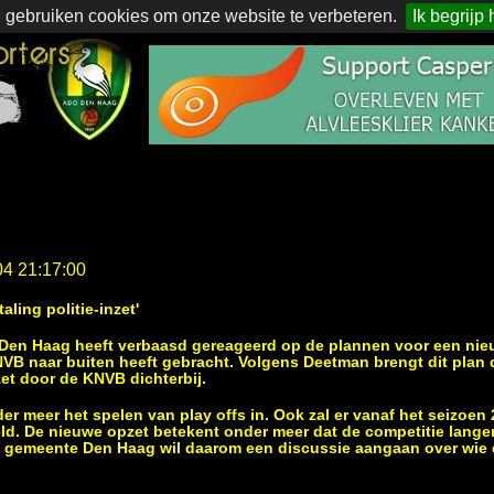
 gebruiken cookies om onze website te verbeteren.
Ik begrijp 
04 21:17:00
ling politie-inzet'
en Haag heeft verbaasd gereageerd op de plannen voor een nie
NVB naar buiten heeft gebracht. Volgens Deetman brengt dit plan 
zet door de KNVB dichterbij.
r meer het spelen van play offs in. Ook zal er vanaf het seizoen 
d. De nieuwe opzet betekent onder meer dat de competitie langer
 gemeente Den Haag wil daarom een discussie aangaan over wie de