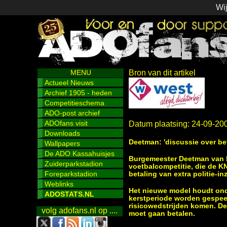
Wij
MENU
Bron van dit artikel
Actueel Nieuws
Archief 1905 - heden
Competitieschema
ADO-post archief
ADOfans visit
Datum plaatsing: 24-09-20
Downloads
Deetman: 'discussie over beta
Wallpapers
De ADO Kassahuisjes
Burgemeester Deetman van D
Zuiderparkstadion
voetbalcompetitie, die de K
Foreparkstadion
betaling van extra politie-in
Weblinks
Het nieuwe model houdt onde
ADOSTATS.NL
kerstperiode worden gespeel
risicowedstrijden komen. De
volg adofans.nl op ....
moet gaan betalen.