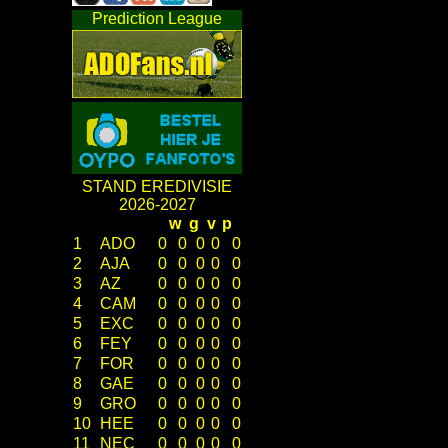
Prediction League
STAND EREDIVISIE
2026-2027
w
g
v
p
1
ADO
0
0
0
0
0
2
AJA
0
0
0
0
0
3
AZ
0
0
0
0
0
4
CAM
0
0
0
0
0
5
EXC
0
0
0
0
0
6
FEY
0
0
0
0
0
7
FOR
0
0
0
0
0
8
GAE
0
0
0
0
0
9
GRO
0
0
0
0
0
10
HEE
0
0
0
0
0
11
NEC
0
0
0
0
0