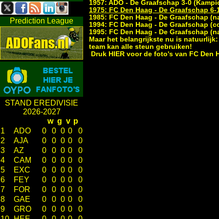
1957: ADO - De Graafschap 3-0 (Kamp
1975: FC Den Haag - De Graafschap 6-
1985: FC Den Haag - De Graafschap (na
Prediction League
1994: FC Den Haag - De Graafschap (c
1995: FC Den Haag - De Graafschap (na
Maar het belangrijkste nu is natuurlijk
team kan alle steun gebruiken!
Druk
HIER
voor de foto's van FC Den H
STAND EREDIVISIE
2026-2027
w
g
v
p
1
ADO
0
0
0
0
0
2
AJA
0
0
0
0
0
3
AZ
0
0
0
0
0
4
CAM
0
0
0
0
0
5
EXC
0
0
0
0
0
6
FEY
0
0
0
0
0
7
FOR
0
0
0
0
0
8
GAE
0
0
0
0
0
9
GRO
0
0
0
0
0
10
HEE
0
0
0
0
0