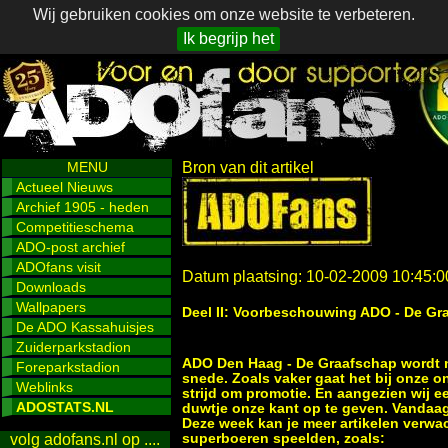
Wij gebruiken cookies om onze website te verbeteren.
Ik begrijp het
MENU
Bron van dit artikel
Actueel Nieuws
Archief 1905 - heden
Competitieschema
ADO-post archief
ADOfans visit
Datum plaatsing: 10-02-2009 10:45:0
Downloads
Wallpapers
Deel II: Voorbeschouwing ADO - De Gr
De ADO Kassahuisjes
Zuiderparkstadion
ADO Den Haag - De Graafschap wordt ni
Foreparkstadion
snede. Zoals vaker gaat het bij onze o
Weblinks
strijd om promotie. En aangezien wij e
ADOSTATS.NL
duwtje onze kant op te geven. Vandaa
Deze week kan je meer artikelen verwa
superboeren speelden, zoals:
volg adofans.nl op ....