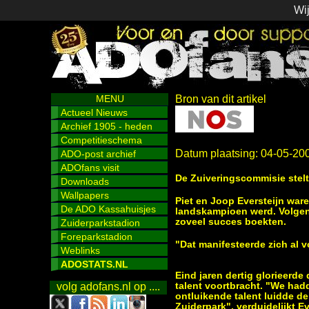
Wij
MENU
Bron van dit artikel
Actueel Nieuws
Archief 1905 - heden
Competitieschema
Datum plaatsing: 04-05-20
ADO-post archief
ADOfans visit
De Zuiveringscommisie stel
Downloads
Wallpapers
Piet en Joop Eversteijn ware
De ADO Kassahuisjes
landskampioen werd. Volgen
zoveel succes boekten.
Zuiderparkstadion
Foreparkstadion
"Dat manifesteerde zich al v
Weblinks
ADOSTATS.NL
Eind jaren dertig glorieerd
talent voortbracht. "We hadde
volg adofans.nl op ....
ontluikende talent luidde d
Zuiderpark", verduidelijkt E