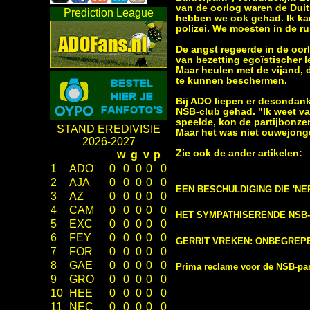
van de oorlog waren de Duitse
Prediction League
hebben we ook gehad. Ik kan
polizei. We moesten in de r
De angst regeerde in de oorl
van bezetting egoïstischer 
Maar heulen met de vijand, 
te kunnen beschermen.
Bij ADO liepen er desondank
NSB-club gehad. "Ik weet va
speelde, kon de partijbonze
STAND EREDIVISIE
Maar het was niet ouwejongen
2026-2027
Zie ook de ander artikelen:
w
g
v
p
1
ADO
0
0
0
0
0
2
AJA
0
0
0
0
0
EEN BESCHULDIGING DIE 'NE
3
AZ
0
0
0
0
0
4
CAM
0
0
0
0
0
HET SYMPATHISERENDE NSB-L
5
EXC
0
0
0
0
0
6
FEY
0
0
0
0
0
GERRIT VREKEN: ONBEGREP
7
FOR
0
0
0
0
0
8
GAE
0
0
0
0
0
Prima reclame voor de NSB-par
9
GRO
0
0
0
0
0
10
HEE
0
0
0
0
0
11
NEC
0
0
0
0
0