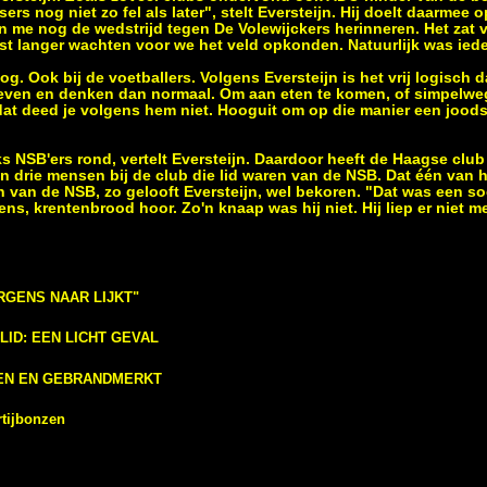
rs nog niet zo fel als later", stelt Eversteijn. Hij doelt daarmee o
 me nog de wedstrijd tegen De Volewijckers herinneren. Het zat 
ust langer wachten voor we het veld opkonden. Natuurlijk was ied
og. Ook bij de voetballers. Volgens Eversteijn is het vrij logisch 
leven en denken dan normaal. Om aan eten te komen, of simpelwe
dat deed je volgens hem niet. Hooguit om op die manier een jood
s NSB'ers rond, vertelt Eversteijn. Daardoor heeft de Haagse club
n drie mensen bij de club die lid waren van de NSB. Dat één van h
n van de NSB, zo gelooft Eversteijn, wel bekoren. "Dat was een so
s, krentenbrood hoor. Zo'n knaap was hij niet. Hij liep er niet m
RGENS NAAR LIJKT"
ID: EEN LICHT GEVAL
EN EN GEBRANDMERKT
tijbonzen