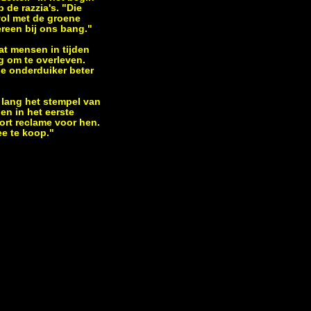
p de razzia's. "Die
vol met de groene
ereen bij ons bang."
dat mensen in tijden
g om te overleven.
se onderduiker beter
 lang het stempel van
en in het eerste
ort reclame voor hen.
ee te koop."