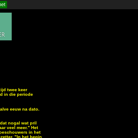
het
ijd twee keer
 in die periode
halve eeuw na dato.
dat nogal wat pril
aar veel meer." Het
toeschouwers in het
etter. "In het begin