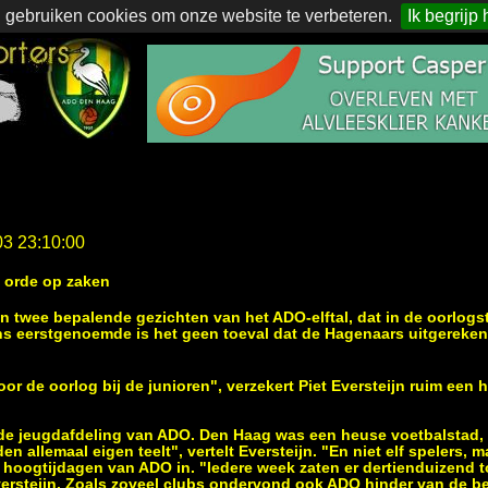
 gebruiken cookies om onze website te verbeteren.
Ik begrijp 
03 23:10:00
t orde op zaken
n twee bepalende gezichten van het ADO-elftal, dat in de oorlogst
s eerstgenoemde is het geen toeval dat de Hagenaars uitgerekend
oor de oorlog bij de junioren", verzekert Piet Eversteijn ruim een 
e de jeugdafdeling van ADO. Den Haag was een heuse voetbalstad, 
n allemaal eigen teelt", vertelt Eversteijn. "En niet elf spelers, m
e hoogtijdagen van ADO in. "Iedere week zaten er dertienduizend 
versteijn. Zoals zoveel clubs ondervond ook ADO hinder van de bez