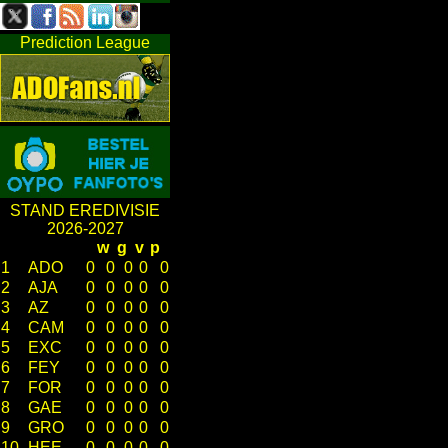
Prediction League
STAND EREDIVISIE
2026-2027
w
g
v
p
1
ADO
0
0
0
0
0
2
AJA
0
0
0
0
0
3
AZ
0
0
0
0
0
4
CAM
0
0
0
0
0
5
EXC
0
0
0
0
0
6
FEY
0
0
0
0
0
7
FOR
0
0
0
0
0
8
GAE
0
0
0
0
0
9
GRO
0
0
0
0
0
10
HEE
0
0
0
0
0