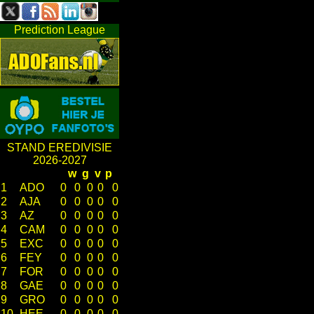
Prediction League
STAND EREDIVISIE
2026-2027
w
g
v
p
1
ADO
0
0
0
0
0
2
AJA
0
0
0
0
0
3
AZ
0
0
0
0
0
4
CAM
0
0
0
0
0
5
EXC
0
0
0
0
0
6
FEY
0
0
0
0
0
7
FOR
0
0
0
0
0
8
GAE
0
0
0
0
0
9
GRO
0
0
0
0
0
10
HEE
0
0
0
0
0