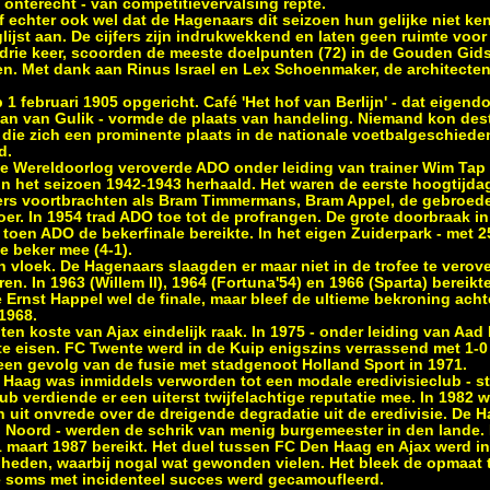
l onterecht - van competitievervalsing repte.
f echter ook wel dat de Hagenaars dit seizoen hun gelijke niet ke
jst aan. De cijfers zijn indrukwekkend en laten geen ruimte voor
s drie keer, scoorden de meeste doelpunten (72) in de Gouden Gids
en. Met dank aan Rinus Israel en Lex Schoenmaker, de architecten
1 februari 1905 opgericht. Café 'Het hof van Berlijn' - dat eigen
Jan van Gulik - vormde de plaats van handeling. Niemand kon des
g die zich een prominente plaats in de nationale voetbalgeschiede
d.
 Wereldoorlog veroverde ADO onder leiding van trainer Wim Tap 
 in het seizoen 1942-1943 herhaald. Het waren de eerste hoogtijda
lers voortbrachten als Bram Timmermans, Bram Appel, de gebroede
er. In 1954 trad ADO toe tot de profrangen. De grote doorbraak in
 toen ADO de bekerfinale bereikte. In het eigen Zuiderpark - met
e beker mee (4-1).
 vloek. De Hagenaars slaagden er maar niet in de trofee te verov
n. In 1963 (Willem II), 1964 (Fortuna'54) en 1966 (Sparta) bereik
 Ernst Happel wel de finale, maar bleef de ultieme bekroning ach
1968.
 ten koste van Ajax eindelijk raak. In 1975 - onder leiding van Aad
e eisen. FC Twente werd in de Kuip enigszins verrassend met 1-
een gevolg van de fusie met stadgenoot Holland Sport in 1971.
n Haag was inmiddels verworden tot een modale eredivisieclub - st
b verdiende er een uiterst twijfelachtige reputatie mee. In 1982 
 uit onvrede over de dreigende degradatie uit de eredivisie. De H
 Noord - werden de schrik van menig burgemeester in den lande.
1 maart 1987 bereikt. Het duel tussen FC Den Haag en Ajax werd in
eden, waarbij nogal wat gewonden vielen. Het bleek de opmaat t
e soms met incidenteel succes werd gecamoufleerd.