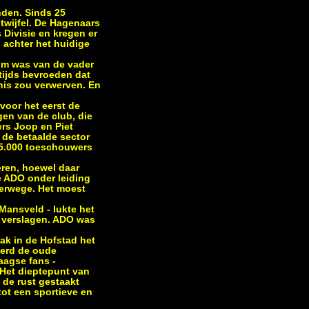
nden. Sinds 25
 twijfel. De Hagenaars
 Divisie en kregen er
 achter het huidige
dom was van de vader
tijds bevroeden dat
nis zou verwerven. En
voor het eerst de
gen van de club, die
rs Joop en Piet
 de betaalde sector
 25.000 toeschouwers
eren, hoewel daar
te ADO onder leiding
terwege. Het moest
 Mansveld - lukte het
0 verslagen. ADO was
ak in de Hofstad het
werd de oude
aagse fans -
 Het dieptepunt van
 de rust gestaakt
ot een sportieve en