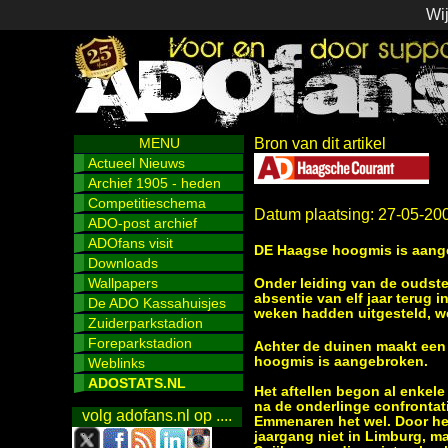
Wij
MENU
Bron van dit artikel
Actueel Nieuws
Archief 1905 - heden
Competitieschema
Datum plaatsing: 27-05-20
ADO-post archief
ADOfans visit
DE Haagse hoogmis is aang
Downloads
Wallpapers
Onder leiding van de oudste
absentie van elf jaar terug
De ADO Kassahuisjes
weken hadden uitgesteld, we
Zuiderparkstadion
Foreparkstadion
Achter de duinen maakt een
hoogmis is aangebroken.
Weblinks
ADOSTATS.NL
Het aftellen begon al enke
na de onderlinge confrontatie
volg adofans.nl op ....
Emmenaren het wel. Door he
jaargang niet in Limburg, m