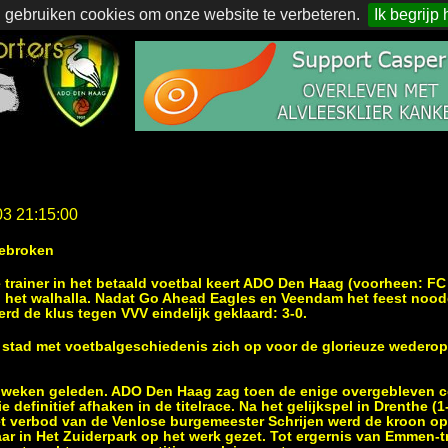
 gebruiken cookies om onze website te verbeteren.
Ik begrijp 
03 21:15:00
ebroken
 trainer in het betaald voetbal keert ADO Den Haag (voorheen: F
 in het walhalla. Nadat Go Ahead Eagles en Veendam het feest n
rd de klus tegen VVV eindelijk geklaard: 3-0.
 stad met voetbalgeschiedenis zich op voor de glorieuze wedero
le weken geleden. ADO Den Haag zag toen de enige overgebleven 
 definitief afhaken in de titelrace. Na het gelijkspel in Drenthe (
t verbod van de Venlose burgemeester Schrijen werd de kroon op
aar in Het Zuiderpark op het werk gezet. Tot ergernis van Emmen-t