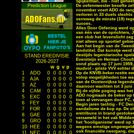
Spijkerman, die - niet gehee
Prediction League
De oefenmeester besefte zel
november voert ADO de rangli
verloren in 33 duels slecht
verreweg de minste (19) teg
succes.
Alles Door Oefening werd op 
van één van de oprichters, 
een club het levenslicht za
niet alleen op sportief gebie
Aan het begin van de Tweede
landstitel. Dat kunstje werd
destijds legendarische spe
STAND EREDIVISIE
Eversteijn en Herman Choufo
2026-2027
vond plaats op 17 juni 1959,
w
g
v
p
mudvol - griste VVV echter d
1
ADO
0
0
0
0
0
Op de KNVB-beker rustte een
volop mogelijkheden toe ware
2
AJA
0
0
0
0
0
van de Oostenrijkse legende
3
AZ
0
0
0
0
0
daarvoor wachten tot 3 juni 
4
CAM
0
0
0
0
0
Bij de vijfde poging was het
ADO nogmaals de beker op t
5
EXC
0
0
0
0
0
toen al vervangen door FC, 
6
FEY
0
0
0
0
0
Begin jaren tachtig - FC De
7
FOR
0
0
0
0
0
vandalisme de kop op. De clu
eretribune in brand gestoken
8
GAE
0
0
0
0
0
verzameld in het vak Midden
9
GRO
0
0
0
0
0
het 'hooliganisme' werd op 
10
HEE
0
0
0
0
0
wegens ernstige ongeregeldh
ook financiële neergang, di
11
NEC
0
0
0
0
0