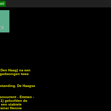
het
C Den Haag) na een
oodgedwongen twee
pstanding. De Haagse
concurrent - Emmen -
1-1) geloofden de
 een stabiele
rainer Hennie