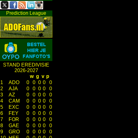
Prediction League
STAND EREDIVISIE
2026-2027
w
g
v
p
1
ADO
0
0
0
0
0
2
AJA
0
0
0
0
0
3
AZ
0
0
0
0
0
4
CAM
0
0
0
0
0
5
EXC
0
0
0
0
0
6
FEY
0
0
0
0
0
7
FOR
0
0
0
0
0
8
GAE
0
0
0
0
0
9
GRO
0
0
0
0
0
10
HEE
0
0
0
0
0