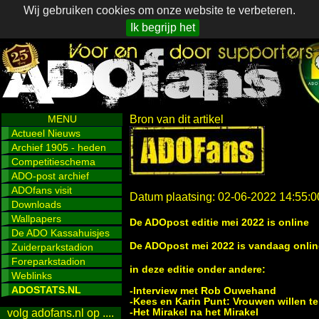
Wij gebruiken cookies om onze website te verbeteren.
Ik begrijp het
MENU
Bron van dit artikel
Actueel Nieuws
Archief 1905 - heden
Competitieschema
ADO-post archief
ADOfans visit
Datum plaatsing: 02-06-2022 14:55:0
Downloads
Wallpapers
De ADOpost editie mei 2022 is online
De ADO Kassahuisjes
De ADOpost mei 2022 is vandaag onlin
Zuiderparkstadion
Foreparkstadion
in deze editie onder andere:
Weblinks
ADOSTATS.NL
-Interview met Rob Ouwehand
-Kees en Karin Punt: Vrouwen willen t
-Het Mirakel na het Mirakel
volg adofans.nl op ....