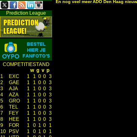
En nog veel meer ADO Den Haag nieu
Prediction League
COMPETITIESTAND
w
g
v
p
1
EXC
1
1
0
0
3
2
GAE
1
1
0
0
3
3
AJA
1
1
0
0
3
4
AZA
1
1
0
0
3
5
GRO
1
1
0
0
3
6
TEL
1
1
0
0
3
7
FEY
1
1
0
0
3
8
HEE
1
1
0
0
3
9
FOR
1
0
1
0
1
10
PSV
1
0
1
0
1