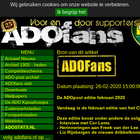
Wij gebruiken cookies om onze website te verbeteren.
Ik begrijp het
MENU
Bron van dit artikel
Actueel Nieuws
Archief 1905 - heden
Competitieschema
ADO-post archief
ADOfans visit
Datum plaatsing: 26-02-2020 15:00:0
Downloads
Wallpapers
De ADOpost editie februari 2020
De ADO Kassahuisjes
Vandaag is de februari editie van het
Zuiderparkstadion
Foreparkstadion
Deze editie bevat onder andere de vo
Weblinks
- Interview met Cor Lems
ADOSTATS.NL
- Herinneringen aan Freek van der Lee
- Liz Rijsbergen de nieuwe dribbelkon
volg adofans.nl op ....