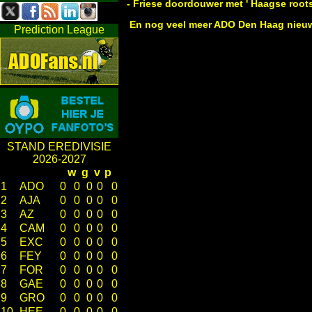
- Friese doordouwer met ' Haagse roots
En nog veel meer ADO Den Haag nieuw
Prediction League
STAND EREDIVISIE
2026-2027
w
g
v
p
1
ADO
0
0
0
0
0
2
AJA
0
0
0
0
0
3
AZ
0
0
0
0
0
4
CAM
0
0
0
0
0
5
EXC
0
0
0
0
0
6
FEY
0
0
0
0
0
7
FOR
0
0
0
0
0
8
GAE
0
0
0
0
0
9
GRO
0
0
0
0
0
10
HEE
0
0
0
0
0