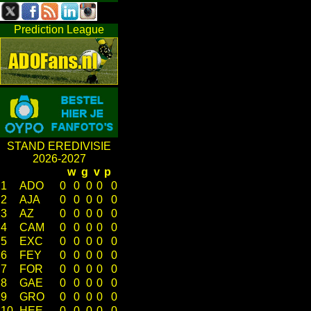
Prediction League
STAND EREDIVISIE
2026-2027
w
g
v
p
1
ADO
0
0
0
0
0
2
AJA
0
0
0
0
0
3
AZ
0
0
0
0
0
4
CAM
0
0
0
0
0
5
EXC
0
0
0
0
0
6
FEY
0
0
0
0
0
7
FOR
0
0
0
0
0
8
GAE
0
0
0
0
0
9
GRO
0
0
0
0
0
10
HEE
0
0
0
0
0