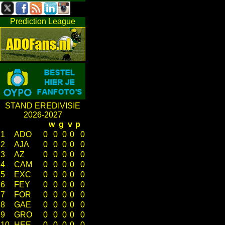
Prediction League
STAND EREDIVISIE
2026-2027
w
g
v
p
1
ADO
0
0
0
0
0
2
AJA
0
0
0
0
0
3
AZ
0
0
0
0
0
4
CAM
0
0
0
0
0
5
EXC
0
0
0
0
0
6
FEY
0
0
0
0
0
7
FOR
0
0
0
0
0
8
GAE
0
0
0
0
0
9
GRO
0
0
0
0
0
10
HEE
0
0
0
0
0