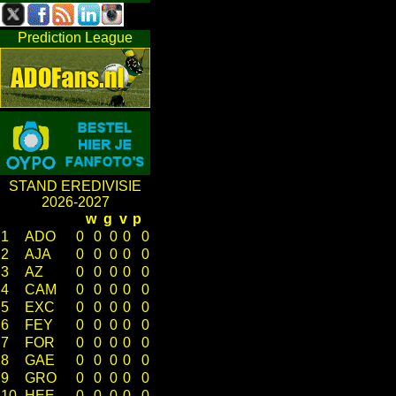
Prediction League
STAND EREDIVISIE
2026-2027
w
g
v
p
1
ADO
0
0
0
0
0
2
AJA
0
0
0
0
0
3
AZ
0
0
0
0
0
4
CAM
0
0
0
0
0
5
EXC
0
0
0
0
0
6
FEY
0
0
0
0
0
7
FOR
0
0
0
0
0
8
GAE
0
0
0
0
0
9
GRO
0
0
0
0
0
10
HEE
0
0
0
0
0