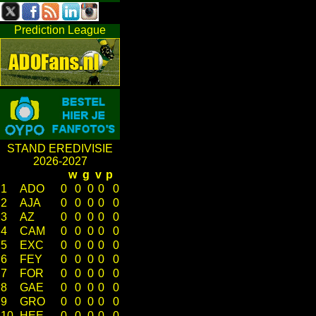
Prediction League
STAND EREDIVISIE
2026-2027
w
g
v
p
1
ADO
0
0
0
0
0
2
AJA
0
0
0
0
0
3
AZ
0
0
0
0
0
4
CAM
0
0
0
0
0
5
EXC
0
0
0
0
0
6
FEY
0
0
0
0
0
7
FOR
0
0
0
0
0
8
GAE
0
0
0
0
0
9
GRO
0
0
0
0
0
10
HEE
0
0
0
0
0