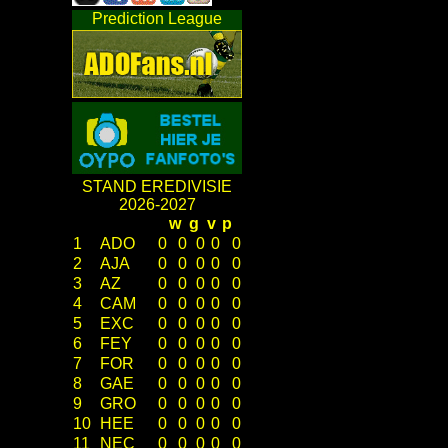
Prediction League
STAND EREDIVISIE
2026-2027
w
g
v
p
1
ADO
0
0
0
0
0
2
AJA
0
0
0
0
0
3
AZ
0
0
0
0
0
4
CAM
0
0
0
0
0
5
EXC
0
0
0
0
0
6
FEY
0
0
0
0
0
7
FOR
0
0
0
0
0
8
GAE
0
0
0
0
0
9
GRO
0
0
0
0
0
10
HEE
0
0
0
0
0
11
NEC
0
0
0
0
0