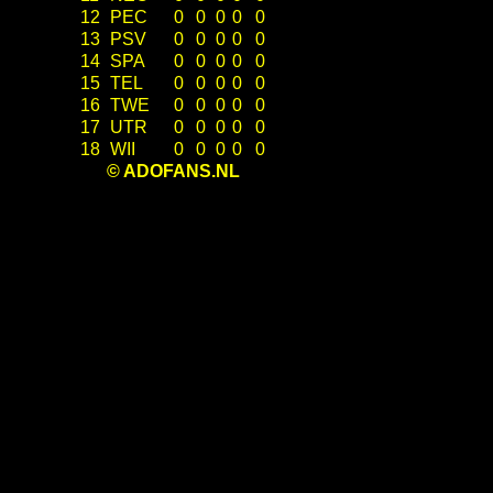
12
PEC
0
0
0
0
0
13
PSV
0
0
0
0
0
14
SPA
0
0
0
0
0
15
TEL
0
0
0
0
0
16
TWE
0
0
0
0
0
17
UTR
0
0
0
0
0
18
WII
0
0
0
0
0
© ADOFANS.NL