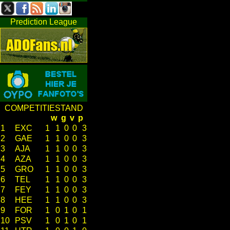
Prediction League
COMPETITIESTAND
w
g
v
p
1
EXC
1
1
0
0
3
2
GAE
1
1
0
0
3
3
AJA
1
1
0
0
3
4
AZA
1
1
0
0
3
5
GRO
1
1
0
0
3
6
TEL
1
1
0
0
3
7
FEY
1
1
0
0
3
8
HEE
1
1
0
0
3
9
FOR
1
0
1
0
1
10
PSV
1
0
1
0
1