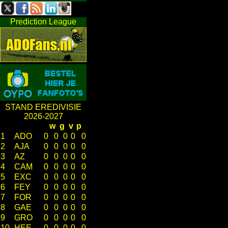
Prediction League
STAND EREDIVISIE
2026-2027
w
g
v
p
1
ADO
0
0
0
0
0
2
AJA
0
0
0
0
0
3
AZ
0
0
0
0
0
4
CAM
0
0
0
0
0
5
EXC
0
0
0
0
0
6
FEY
0
0
0
0
0
7
FOR
0
0
0
0
0
8
GAE
0
0
0
0
0
9
GRO
0
0
0
0
0
10
HEE
0
0
0
0
0