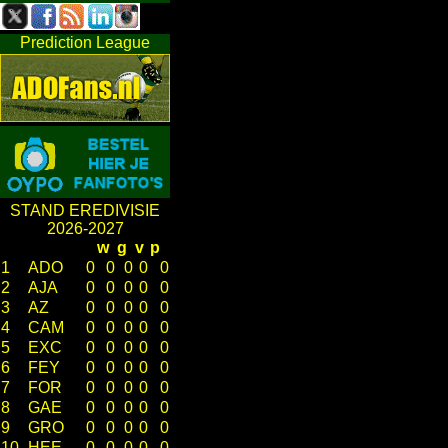
Prediction League
STAND EREDIVISIE
2026-2027
w
g
v
p
1
ADO
0
0
0
0
0
2
AJA
0
0
0
0
0
3
AZ
0
0
0
0
0
4
CAM
0
0
0
0
0
5
EXC
0
0
0
0
0
6
FEY
0
0
0
0
0
7
FOR
0
0
0
0
0
8
GAE
0
0
0
0
0
9
GRO
0
0
0
0
0
10
HEE
0
0
0
0
0