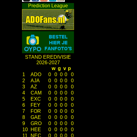
Prediction League
STAND EREDIVISIE
2026-2027
w
g
v
p
1
ADO
0
0
0
0
0
2
AJA
0
0
0
0
0
3
AZ
0
0
0
0
0
4
CAM
0
0
0
0
0
5
EXC
0
0
0
0
0
6
FEY
0
0
0
0
0
7
FOR
0
0
0
0
0
8
GAE
0
0
0
0
0
9
GRO
0
0
0
0
0
10
HEE
0
0
0
0
0
11
NEC
0
0
0
0
0