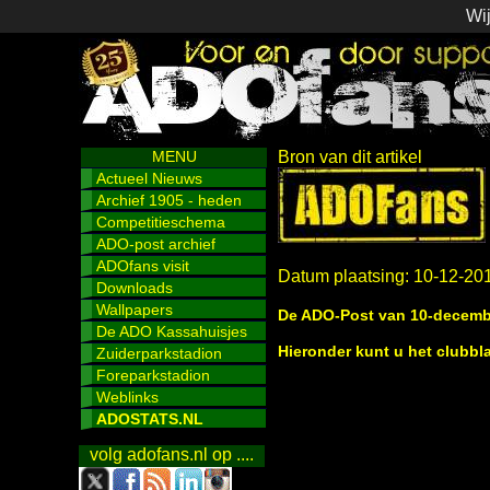
Wij
MENU
Bron van dit artikel
Actueel Nieuws
Archief 1905 - heden
Competitieschema
ADO-post archief
ADOfans visit
Datum plaatsing: 10-12-20
Downloads
Wallpapers
De ADO-Post van 10-decemb
De ADO Kassahuisjes
Hieronder kunt u het clubb
Zuiderparkstadion
Foreparkstadion
Weblinks
ADOSTATS.NL
volg adofans.nl op ....