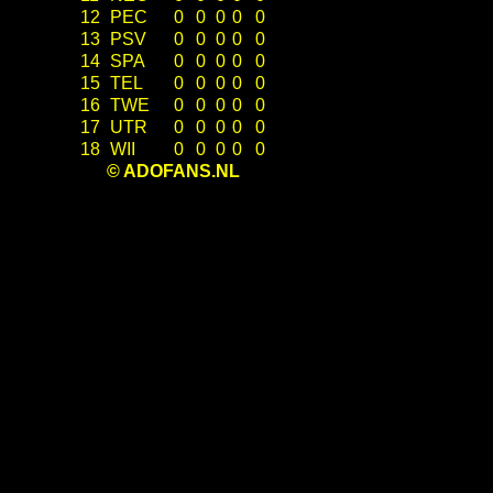
12
PEC
0
0
0
0
0
13
PSV
0
0
0
0
0
14
SPA
0
0
0
0
0
15
TEL
0
0
0
0
0
16
TWE
0
0
0
0
0
17
UTR
0
0
0
0
0
18
WII
0
0
0
0
0
© ADOFANS.NL